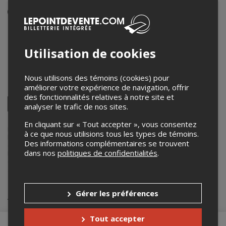
Événement en personne
13 mars 2026
20h00 – 23h00 / Entrée: 19h00
Utilisation de cookies
KOOL Club
505 rue chénier
,
Granby
,
QC
,
Canada
Nous utilisons des témoins (cookies) pour
améliorer votre expérience de navigation, offrir
Partagez cet événement
des fonctionnalités relatives à notre site et
Twitter
analyser le trafic de nos sites.
Facebook
Linkedin
Pinterest
Envoyer
par
En cliquant sur « Tout accepter », vous consentez
courriel
Lepointdevente.com agit à titre de mandataire pour
Kool Club
dans
à ce que nous utilisions tous les types de témoins.
le cadre de l’affichage en ligne et la vente de billets pour ses
Des informations complémentaires se trouvent
événements.
dans nos
politiques de confidentialités
.
Pour plus d’information à propos de cet événement, veuillez
contacter l’organisateur de l’événement,
Kool Club
, à
spectacle@koolclub.ca
.
Achat de billets
Gérer les préférences
Tout accepter