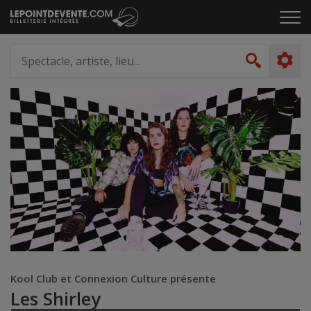
Passer
Cliq
au
pou
contenu
ouvr
Spectacle,
le
artiste,
Recher
men
lieu...
Kool Club et Connexion Culture présente
Les Shirley