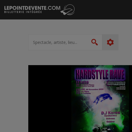
Passer
au
contenu
Spectacle,
artiste,
Rechercher
lieu...