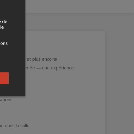
e de
 le
ions
anz, Gabber
et plus encore!
 et machine à fumée — une expérience
ations :
n dans la salle.