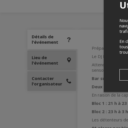
Ut
Nous
navi
traf
Détails de
En c
l'événement
tous
Prépare-toi à une
tro
Le DJ
Korøs
fera v
Lieu de
l'événement
Attends-toi à une 
sensorielle complè
Contacter
Bar sur place
offe
l'organisateur
Deux blocs – de
En raison de la cap
Bloc 1 : 21 h à 23
Bloc 2 : 23 h à 3 h
Les détenteurs de