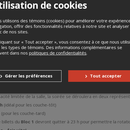
ilisation de cookies
 utilisons des témoins (cookies) pour améliorer votre expérienc
gation, offrir des fonctionnalités relatives à notre site et analyser
ic de nos sites.
liquant sur « Tout accepter », vous consentez à ce que nous utilis
 les types de témoins. Des informations complémentaires se
 soirée électrisante au Cégep de Matane!
uvent dans nos
politiques de confidentialités
.
ibrer la salle avec une sélection explosive de
Hardtechno, Schr
ambiance de feu : lasers, projections visuelles, effets lumineux
te imaginée par nos organisatrices!
Gérer les préférences
Tout accepter
rt par la
SALSO
ux ambiances!
acité limitée de la salle, la soirée se déroulera en deux représent
 h
(idéal pour les couche-tôt)
(pour les couche-tard)
 billets du
Bloc 1
devront quitter à 23 h pour permettre la rotatio