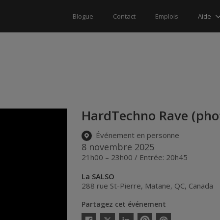
Aide
Blogue
Contact
Emplois
HardTechno Rave (pho
Événement en personne
8 novembre 2025
21h00 – 23h00 / Entrée: 20h45
La SALSO
288 rue St-Pierre
,
Matane
,
QC
,
Canada
Partagez cet événement
Twitter