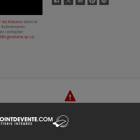
Facebook
Linkedin
Pinterest
Envoyer
par
courriel
 de Matane
dans le
es événements.
ez contacter
il@cgmatane.qc.ca
.
Merci de confirmer que vous n'êtes pas un robot ci-bas.