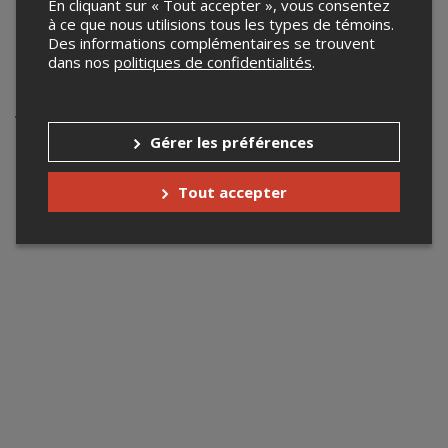
accueil@cgmatane.qc.ca
En cliquant sur « Tout accepter », vous consentez
à ce que nous utilisions tous les types de témoins.
www.cegep-matane.qc.ca
Des informations complémentaires se trouvent
dans nos
politiques de confidentialités
.
Événements à venir
Votre recherche n'a retourné aucun résultat.
Gérer les préférences
Tout accepter