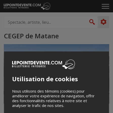
Passer
Cliq
au
pou
contenu
ouvr
Spectacle,
le
artiste,
Recher
men
lieu...
CEGEP de Matane
Utilisation de cookies
Nous utilisons des témoins (cookies) pour
améliorer votre expérience de navigation, offrir
des fonctionnalités relatives à notre site et
analyser le trafic de nos sites.