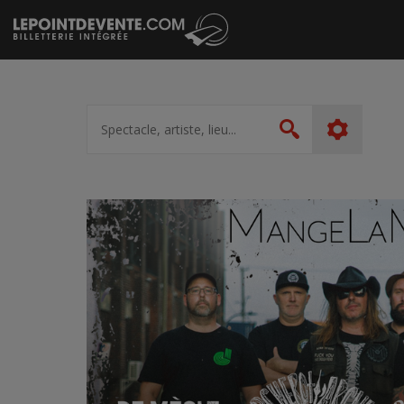
Passer
au
contenu
Spectacle,
artiste,
Rechercher
lieu...