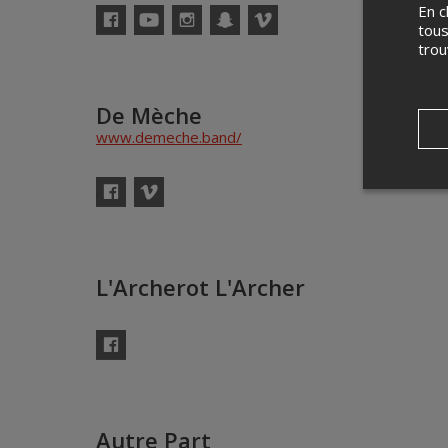
En c
tous
Facebook
YouTube
Instagram
Snapchat
Vimeo
tro
De Mèche
www.demeche.band/
Facebook
Vimeo
L'Archerot L'Archer
Facebook
Autre Part