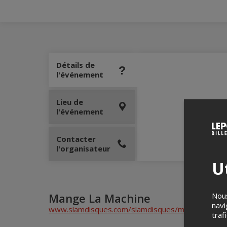
Détails de
l'événement
Lieu de
l'événement
Contacter
l'organisateur
Ut
Nous
Mange La Machine
navi
www.slamdisques.com/slamdisques/mange-la-mac
traf