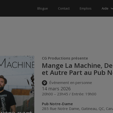
Aide
Blogue
Contact
Emplois
CG Productions présente
Mange La Machine, De 
et Autre Part au Pub 
Événement en personne
14 mars 2026
20h00 – 23h45 / Entrée: 19h00
Pub Notre-Dame
285 Rue Notre Dame
,
Gatineau
,
QC
,
Can