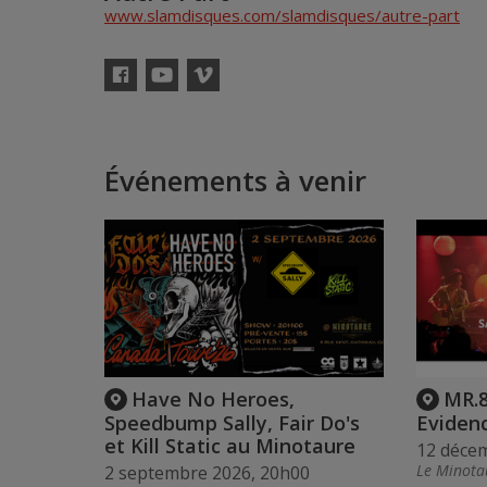
www.slamdisques.com/slamdisques/autre-part
Facebook
YouTube
Vimeo
Événements à venir
Have No Heroes,
MR.8
Speedbump Sally, Fair Do's
Eviden
et Kill Static au Minotaure
12 déce
Le Minota
2 septembre 2026, 20h00