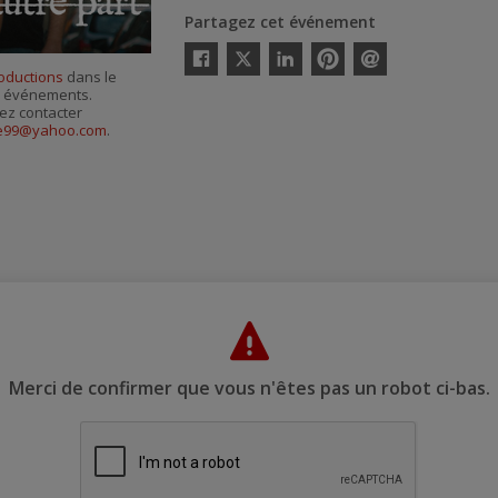
Partagez cet événement
Twitter
oductions
dans le
Facebook
Linkedin
Pinterest
Envoyer
es événements.
par
courriel
ez contacter
ee99@yahoo.com
.
Merci de confirmer que vous n'êtes pas un robot ci-bas.