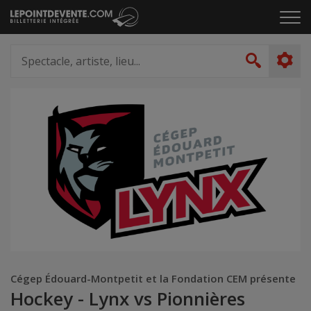
Passer
Cliq
au
pou
contenu
ouvr
Spectacle,
le
artiste,
Recher
men
lieu...
Cégep Édouard-Montpetit et la Fondation CEM présente
Hockey - Lynx vs Pionnières