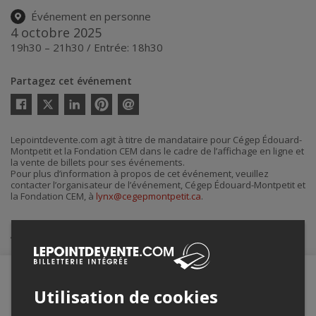
Événement en personne
4 octobre 2025
19h30 – 21h30 / Entrée: 18h30
Partagez cet événement
Twitter
Facebook
Linkedin
Pinterest
Envoyer
par
courriel
Lepointdevente.com agit à titre de mandataire pour Cégep Édouard-
Montpetit et la Fondation CEM dans le cadre de l’affichage en ligne et
la vente de billets pour ses événements.
Pour plus d’information à propos de cet événement, veuillez
contacter l’organisateur de l’événement, Cégep Édouard-Montpetit et
la Fondation CEM, à
lynx@cegepmontpetit.ca
.
Achat de billets
Utilisation de cookies
Merci de confirmer que vous n'êtes pas un