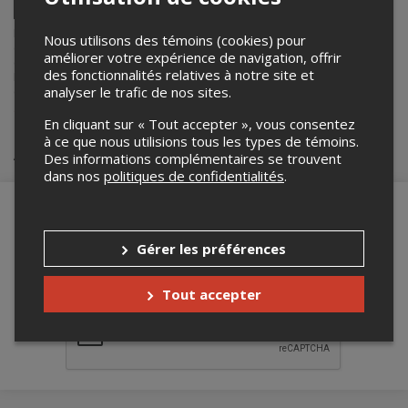
Facebook
Linkedin
Envoyer
Lepointdevente.com agit à titre de mandataire pour
Pouzza
dans le
par
Nous utilisons des témoins (cookies) pour
cadre de l’affichage en ligne et la vente de billets pour ses
courriel
améliorer votre expérience de navigation, offrir
événements.
des fonctionnalités relatives à notre site et
Pour plus d’information à propos de cet événement, veuillez
contacter l’organisateur de l’événement,
Pouzza
, à
analyser le trafic de nos sites.
guilhem@pouzzafest.com
.
En cliquant sur « Tout accepter », vous consentez
à ce que nous utilisions tous les types de témoins.
Achat de billets
Des informations complémentaires se trouvent
dans nos
politiques de confidentialités
.
Gérer les préférences
Merci de confirmer que vous n'êtes pas un
robot ci-bas.
Tout accepter