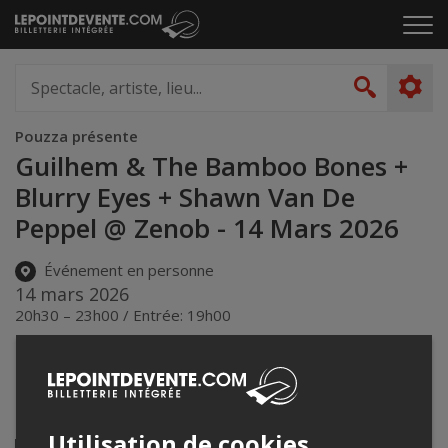
Passer
Cliq
au
pou
contenu
ouvr
Spectacle,
le
artiste,
Recher
men
lieu...
Pouzza présente
Guilhem & The Bamboo Bones +
Blurry Eyes + Shawn Van De
Peppel @ Zenob - 14 Mars 2026
Événement en personne
14 mars 2026
20h30 – 23h00 / Entrée: 19h00
Le Zenob
171 Rue Bonaventure
,
Trois-Rivières
,
QC
,
Canada
Partagez cet événement
Utilisation de cookies
Twitter