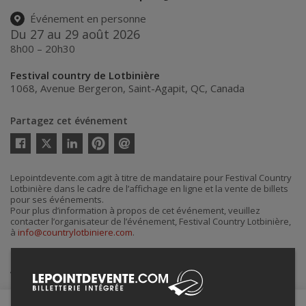
Événement en personne
Du 27 au 29 août 2026
8h00 – 20h30
Festival country de Lotbinière
1068, Avenue Bergeron
,
Saint-Agapit
,
QC
,
Canada
Partagez cet événement
Twitter
Facebook
Linkedin
Pinterest
Envoyer
par
courriel
Lepointdevente.com agit à titre de mandataire pour Festival Country
Lotbinière dans le cadre de l’affichage en ligne et la vente de billets
pour ses événements.
Pour plus d’information à propos de cet événement, veuillez
contacter l’organisateur de l’événement, Festival Country Lotbinière,
à
info@countrylotbiniere.com
.
Achat de billets