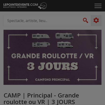
Passer
Cliq
au
pou
contenu
ouvr
Spectacle,
le
artiste,
Recher
men
lieu...
CAMP | Principal - Grande
roulotte ou VR | 3 JOURS