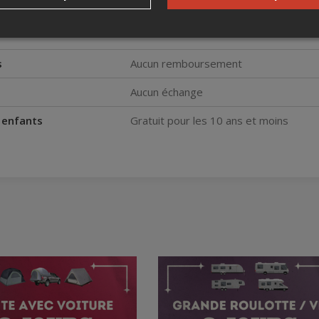
remboursement
: Toutes les ventes sont finales.
strement Camping Québec : 628132
s
Aucun remboursement
Aucun échange
s enfants
Gratuit pour les 10 ans et moins