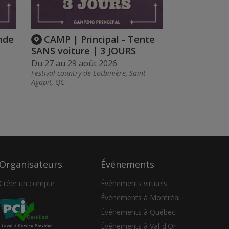
nde
CAMP | Principal - Tente
SANS voiture | 3 JOURS
Du 27 au 29 août 2026
-
Festival country de Lotbinière, Saint-
Agapit, QC
Organisateurs
Événements
Créer un compte
Événements virtuels
Événements à Montréal
Événements à Québec
Événements à Val-d'Or