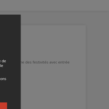
e de
 gravier proche des festivités avec entrée
 le
ions