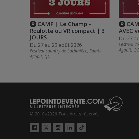
CAMP | Le Champ -
CAMP
Roulotte ou VR compact | 3
AVEC vo
JOURS
Du 27 au
Festival c
Du 27 au 29 août 2026
Agapit, QC
Festival country de Lotbinière, Saint-
Agapit, QC
© 2010–2026 Tous droits réservés
Twitter
Tiktok
Facebook
Instagram
LinkedIn