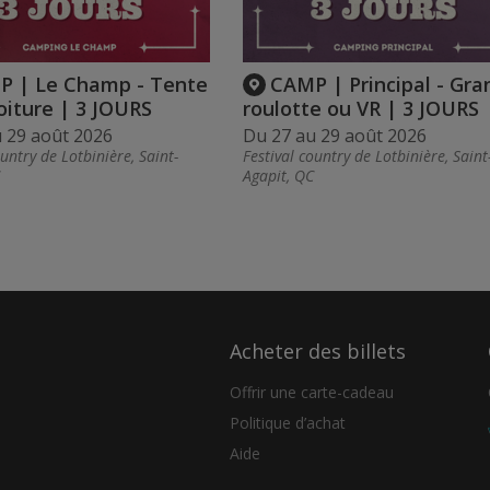
 | Le Champ - Tente
CAMP | Principal - Gra
iture | 3 JOURS
roulotte ou VR | 3 JOURS
 29 août 2026
Du 27 au 29 août 2026
ountry de Lotbinière, Saint-
Festival country de Lotbinière, Saint
Agapit, QC
Acheter des billets
Offrir une carte-cadeau
Politique d’achat
Aide