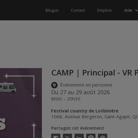
Aide
Blogue
Contact
Emplois
CAMP | Principal - VR
Événement en personne
Du 27 au 29 août 2026
8h00 – 20h30
Festival country de Lotbinière
1068, Avenue Bergeron
,
Saint-Agapit
,
Q
Partagez cet événement
Twitter