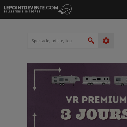
Passer
au
contenu
Spectacle,
artiste,
Rechercher
lieu...