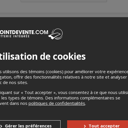
ng
: Camping PRINCIPAL
ilisation de cookies
i 27 août
au
dimanche 30 août
2026 (3 nuits).
imum 8 personnes (bracelets camping requis).
 utilisons des témoins (cookies) pour améliorer votre expérienc
errain d'une dimension approximative de
700 pieds carrés
sur le
gation, offrir des fonctionnalités relatives à notre site et analyser
enue Bergeron, pour 1 type d'installation seulement.
ic de nos sites.
lation acceptés
:
liquant sur « Tout accepter », vous consentez à ce que nous utilis
sieurs essieux
 les types de témoins. Des informations complémentaires se
uvent dans nos
politiques de confidentialités
.
 : classe A, B et C).
dditionnel ne sera permis sur le terrain
: Sanitaires (toilettes, douches). Pas d’eau ni d’électricité.
Gérer les préférences
Tout accepter