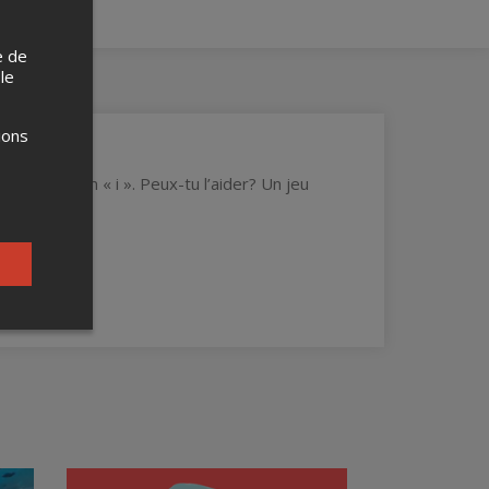
e de
 le
ions
qui riment in « i ». Peux-tu l’aider? Un jeu