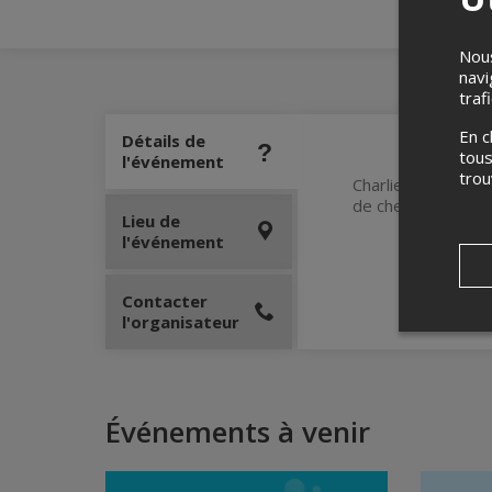
Nous
navi
traf
En c
Détails de
tous
l'événement
tro
Charlie veut écrire
de cherche et trou
Lieu de
l'événement
Contacter
l'organisateur
Événements à venir