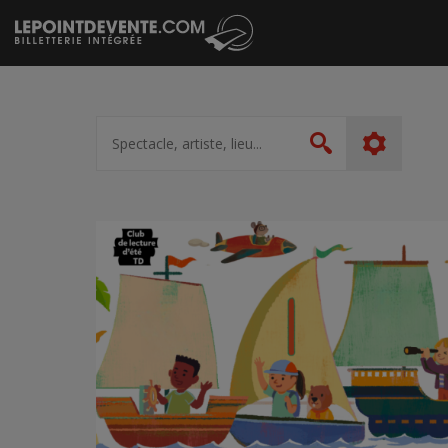
Passer
au
contenu
Spectacle,
artiste,
Rechercher
lieu...