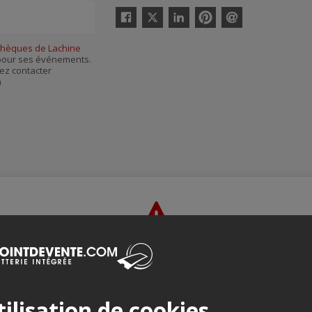
Twitter
Facebook
Linkedin
Pinterest
Envoyer
par
othèques de Lachine
courriel
s pour ses événements.
ez contacter
à
Merci de confirmer que vous n'êtes pas un robot ci-bas.
ilisation de cookies