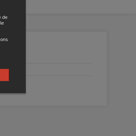
e de
 le
ions
part.