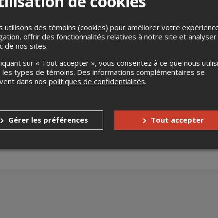
ilisation de cookies
 utilisons des témoins (cookies) pour améliorer votre expérienc
gation, offrir des fonctionnalités relatives à notre site et analyser
ic de nos sites.
liquant sur « Tout accepter », vous consentez à ce que nous utilis
 les types de témoins. Des informations complémentaires se
uvent dans nos
politiques de confidentialités
.
aille sur son prochain spectacle. Il faut bien commencer quelque 
s
Aucun remboursement
Gérer les préférences
Tout accepter
Aucun échange