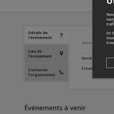
Ut
Nous
navi
traf
Détails de
En c
l'événement
tous
tro
Simon Gouache trav
Lieu de
l'événement
Remboursement
Échanges
Contacter
l'organisateur
Événements à venir