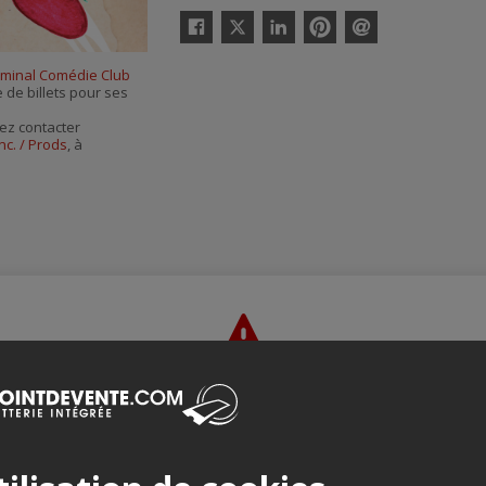
Twitter
Facebook
Linkedin
Pinterest
Envoyer
par
rminal Comédie Club
courriel
e de billets pour ses
ez contacter
nc. / Prods
, à
Merci de confirmer que vous n'êtes pas un robot ci-bas.