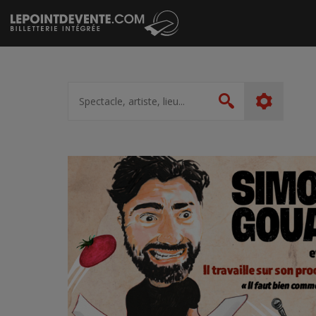
Passer
au
contenu
Spectacle,
artiste,
Rechercher
lieu...