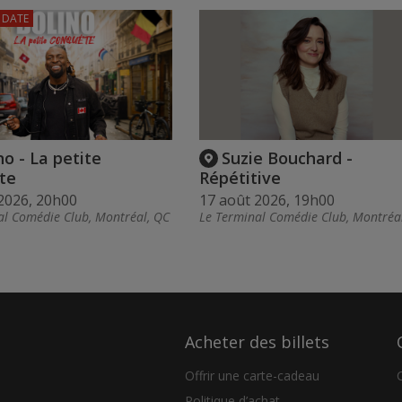
 DATE
no - La petite
Suzie Bouchard -
te
Répétitive
2026, 20h00
17 août 2026, 19h00
al Comédie Club, Montréal, QC
Le Terminal Comédie Club, Montréa
Acheter des billets
Offrir une carte-cadeau
Politique d’achat