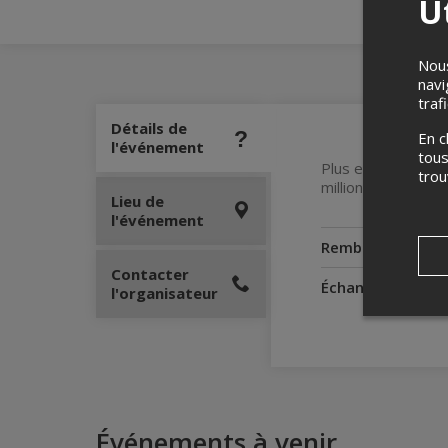
Ut
Nous
navi
traf
Détails de
En c
l'événement
tous
Plus en forme que 
tro
million de spectat
Lieu de
l'événement
Remboursement
Contacter
Échanges
l'organisateur
Événements à venir