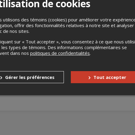
ilisation de cookies
 utilisons des témoins (cookies) pour améliorer votre expérienc
gation, offrir des fonctionnalités relatives à notre site et analyser
ic de nos sites.
liquant sur « Tout accepter », vous consentez à ce que nous utilis
 les types de témoins. Des informations complémentaires se
jamais, Mario Jean a franchi le cap des 30 ans de carrière et a li
uvent dans nos
politiques de confidentialités
.
eurs. Il est sans contredit un incontournable de l’humour! Venez a
s
Jusqu'à 7 jours avant l'événement
Gérer les préférences
Tout accepter
Jusqu'à 7 jours avant l'événement