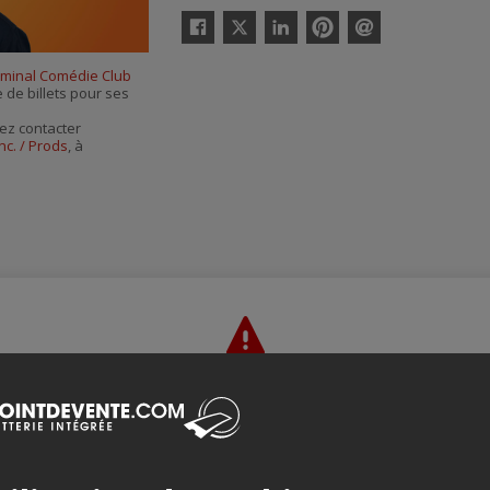
Twitter
Facebook
Linkedin
Pinterest
Envoyer
par
rminal Comédie Club
courriel
e de billets pour ses
ez contacter
nc. / Prods
, à
Merci de confirmer que vous n'êtes pas un robot ci-bas.