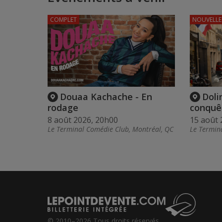
COMPLET
NOUVELLE
Douaa Kachache - En
Doli
rodage
conquê
8 août 2026, 20h00
15 août 
Le Terminal Comédie Club, Montréal, QC
Le Termin
© 2010–2026 Tous droits réservés