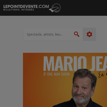
Passer
au
contenu
Spectacle,
artiste,
Rechercher
lieu...