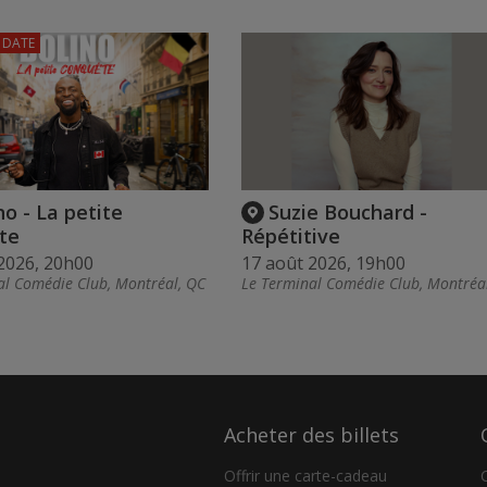
 DATE
no - La petite
Suzie Bouchard -
te
Répétitive
2026, 20h00
17 août 2026, 19h00
al Comédie Club, Montréal, QC
Le Terminal Comédie Club, Montréa
Acheter des billets
Offrir une carte-cadeau