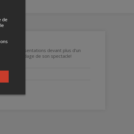
e de
 le
ions
vré des représentations devant plus d’un
ssister au rodage de son spectacle!