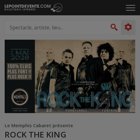
Passer
Cliq
au
pou
contenu
ouvr
Spectacle,
le
artiste,
Recher
men
lieu...
Le Memphis Cabaret présente
ROCK THE KING