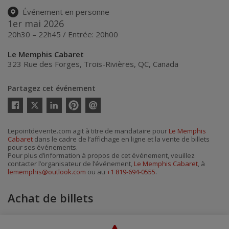
Événement en personne
1er mai 2026
20h30 – 22h45 / Entrée: 20h00
Le Memphis Cabaret
323 Rue des Forges
,
Trois-Rivières
,
QC
,
Canada
Partagez cet événement
Twitter
Facebook
Linkedin
Pinterest
Envoyer
par
courriel
Lepointdevente.com agit à titre de mandataire pour
Le Memphis
Cabaret
dans le cadre de l’affichage en ligne et la vente de billets
pour ses événements.
Pour plus d’information à propos de cet événement, veuillez
contacter l’organisateur de l’événement,
Le Memphis Cabaret
, à
lememphis@outlook.com
ou au
+1 819-694-0555
.
Achat de billets