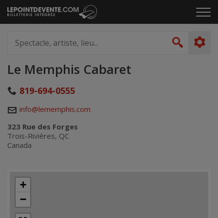
Passer
Cliq
au
pou
contenu
ouvr
Spectacle,
le
artiste,
Recher
men
lieu...
Le Memphis Cabaret
819-694-0555
info@lememphis.com
323 Rue des Forges
Trois-Rivières, QC
Canada
+
−