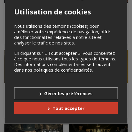
FIESTA FIESTA
SUR LA ROUTE DE
Utilisation de cookies
MEMPHIS 2026
22 août 2026, 20h30
Le Memphis Cabaret, Trois-
Du 4 au 19 septembre
Nous utilisons des témoins (cookies) pour
Rivières, QC
2026
améliorer votre expérience de navigation, offrir
Le Memphis Cabaret, Trois-
des fonctionnalités relatives à notre site et
Rivières, QC
analyser le trafic de nos sites.
En cliquant sur « Tout accepter », vous consentez
à ce que nous utilisions tous les types de témoins.
Des informations complémentaires se trouvent
dans nos
politiques de confidentialités
.
RAY CHARLES par
Philippe Bond -
Gérer les préférences
MARTIN FONTAINE
Rebondir
25 et 26 septembre 2026
1er octobre 2026, 20h00
Le Memphis Cabaret, Trois-
Le Memphis Cabaret, Trois-
Tout accepter
Rivières, QC
Rivières, QC