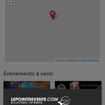
Leaflet
| ©
Mapbox
©
OpenStreetMap
Événements à venir