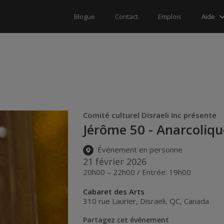
Aide
Blogue
Contact
Emplois
Comité culturel Disraeli Inc présente
Jérôme 50 - Anarcoliqu
Événement en personne
21 février 2026
20h00 – 22h00 / Entrée: 19h00
Cabaret des Arts
310 rue Laurier
,
Disraeli
,
QC
,
Canada
Partagez cet événement