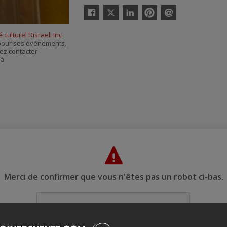
Twitter
Facebook
Linkedin
Pinterest
Envoyer
par
 culturel Disraeli Inc
courriel
s pour ses événements.
ez contacter
 à
Merci de confirmer que vous n'êtes pas un robot ci-bas.