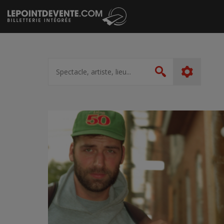
Passer
au
contenu
Spectacle,
artiste,
Rechercher
lieu...