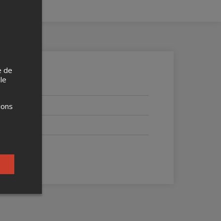
e de
 le
ions