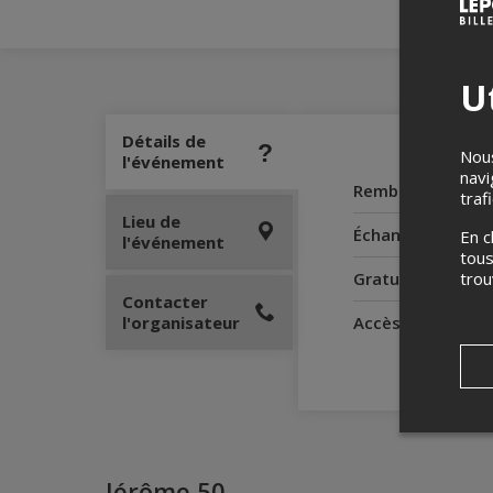
Ut
Détails de
Nous
l'événement
navi
Remboursement
traf
Lieu de
Échanges
En c
l'événement
tous
Gratuité pour le
tro
Contacter
l'organisateur
Accès pour perso
Jérôme 50