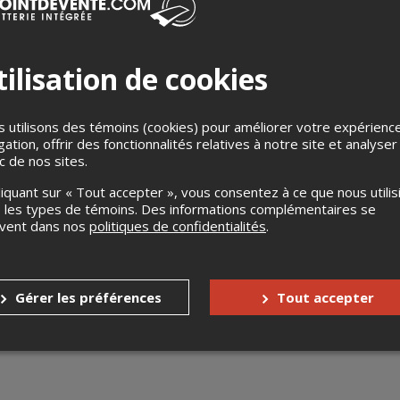
ilisation de cookies
 utilisons des témoins (cookies) pour améliorer votre expérienc
gation, offrir des fonctionnalités relatives à notre site et analyser
s
Jusqu'à 1 jour avant l'événement
ic de nos sites.
Aucun échange
liquant sur « Tout accepter », vous consentez à ce que nous utilis
 les types de témoins. Des informations complémentaires se
s enfants
uvent dans nos
politiques de confidentialités
Gratuit pour les 3 ans et moins
.
nnes à mobilité réduite
Oui
Gérer les préférences
Tout accepter