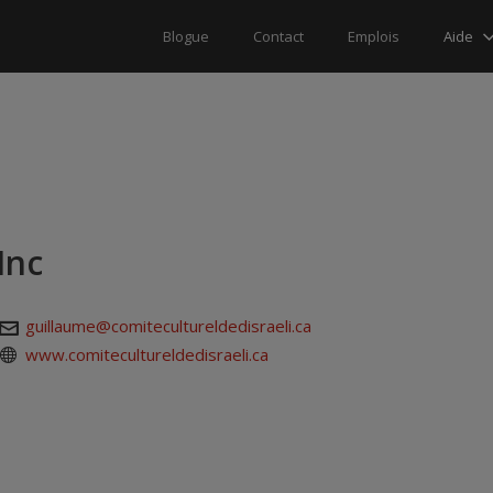
Aide
Blogue
Contact
Emplois
Inc
guillaume@comitecultureldedisraeli.ca
www.comitecultureldedisraeli.ca