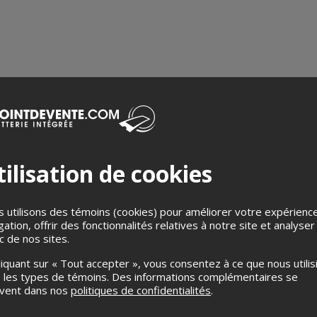
ilisation de cookies
 utilisons des témoins (cookies) pour améliorer votre expérienc
ike Clay - Michael
PB Rivard - Chat de R
gation, offrir des fonctionnalités relatives à notre site et analyser
ic de nos sites.
ba
- Paye ce que tu veux
tobre 2026, 20h00
7 novembre 2026, 20h00
liquant sur « Tout accepter », vous consentez à ce que nous utilis
et des Arts, Disraeli, QC
Cabaret des Arts, Disraeli, QC
 les types de témoins. Des informations complémentaires se
uvent dans nos
politiques de confidentialités
.