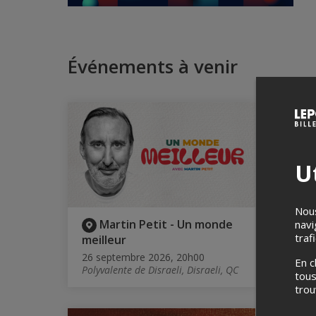
Événements à venir
Ut
Nous
Martin Petit - Un monde
M
navi
traf
meilleur
Sam
26 septembre 2026, 20h00
31 oc
En c
Polyvalente de Disraeli, Disraeli, QC
Cabar
tous
tro