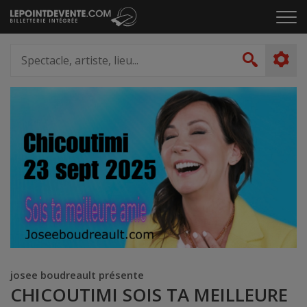
Passer
Cliq
au
pou
contenu
ouvr
Spectacle,
le
artiste,
Recher
men
lieu...
josee boudreault présente
CHICOUTIMI SOIS TA MEILLEURE