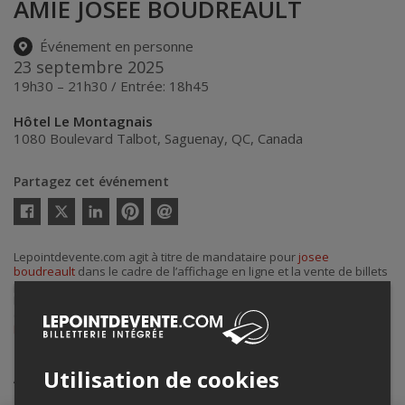
AMIE JOSEE BOUDREAULT
Événement en personne
23 septembre 2025
19h30 – 21h30 / Entrée: 18h45
Hôtel Le Montagnais
1080 Boulevard Talbot
,
Saguenay
,
QC
,
Canada
Partagez cet événement
Twitter
Facebook
Linkedin
Pinterest
Envoyer
par
courriel
Lepointdevente.com agit à titre de mandataire pour
josee
boudreault
dans le cadre de l’affichage en ligne et la vente de billets
pour ses événements.
Pour plus d’information à propos de cet événement, veuillez
contacter l’organisateur de l’événement,
josee boudreault
, à
Lprivard@gmail.com
.
Achat de billets
Utilisation de cookies