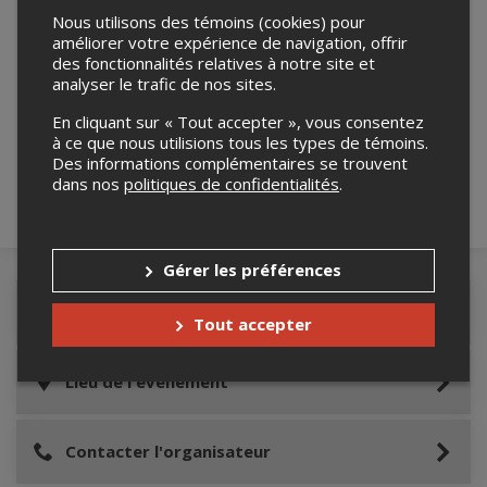
Nous utilisons des témoins (cookies) pour
améliorer votre expérience de navigation, offrir
des fonctionnalités relatives à notre site et
analyser le trafic de nos sites.
Merci de confirmer que vous n'êtes pas un
robot ci-bas.
En cliquant sur « Tout accepter », vous consentez
à ce que nous utilisions tous les types de témoins.
Des informations complémentaires se trouvent
dans nos
politiques de confidentialités
.
Gérer les préférences
Détails de l'événement
Tout accepter
Lieu de l'événement
Contacter l'organisateur