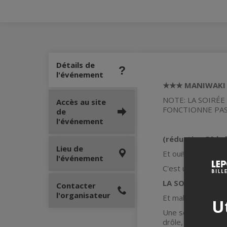
Détails de
l'événement
★★★ MANIWAKI 2
NOTE: LA SOIRÉE
Accès au site
FONCTIONNE PAS
de
l'événement
(réduction 5$ le
Lieu de
Et oui! L'événeme
l'événement
C'est une salle in
LA SOIRÉE LA P
Contacter
l'organisateur
Et malgré le nom c
Ut
Une soirée qui a p
drôle, lumineux, re