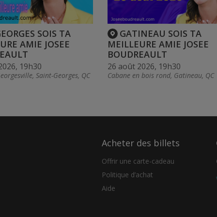
GEORGES SOIS TA
GATINEAU SOIS TA
URE AMIE JOSEE
MEILLEURE AMIE JOSEE
EAULT
BOUDREAULT
2026, 19h30
26 août 2026, 19h30
eorgesville, Saint-Georges, QC
Cabane en bois rond, Gatineau, QC
Acheter des billets
Offrir une carte-cadeau
Politique d’achat
Aide