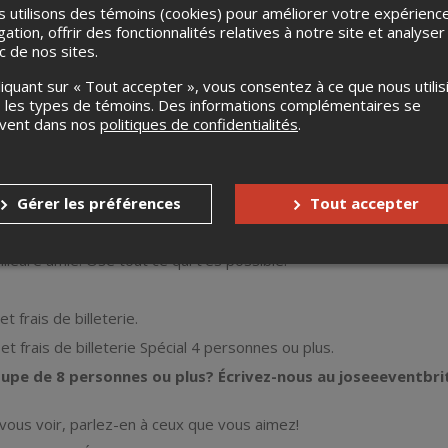
 utilisons des témoins (cookies) pour améliorer votre expérienc
gation, offrir des fonctionnalités relatives à notre site et analyser
 hâte de vous voir. On vous accueille à la porte, on vous jase, on 
ic de nos sites.
DRE?
liquant sur « Tout accepter », vous consentez à ce que nous utilis
 les types de témoins. Des informations complémentaires se
r à travers l'amour de soi et l'auto-compassion. De voir la vie ave
uvent dans nos
politiques de confidentialités
.
 toute la différence dans la vie. Vous voulez savoir c’est quoi Les 
re.
ut ça, c’est une soirée très drôle. On rit beaucoup.
vous partiez avec un grand sourire dans le visage. C’est une soirée
Gérer les préférences
Tout accepter
uple ou avec votre belle gang! De toute façon on va rire en mass
illeure amie! Ose tout ce qui t’es possible!
t frais de billeterie.
t frais de billeterie Spécial 4 personnes ou plus.
upe de 8 personnes ou plus? Écrivez-nous au joseeeventbr
vous voir, parlez-en à ceux que vous aimez!