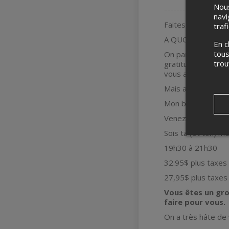
Nous
----------------
navi
Faites vite ! On a
traf
A QUOI S’ATTEN
En c
tous
On parle de bonheu
tro
gratitude, qui fait
vous allez apprend
Mais au-delà de to
Mon but c’est que 
Venez seule, en co
Sois ta (et ton) me
19h30 à 21h30
32.95$ plus taxes e
27,95$ plus taxes e
Vous êtes un gro
faire pour vous.
On a très hâte de 