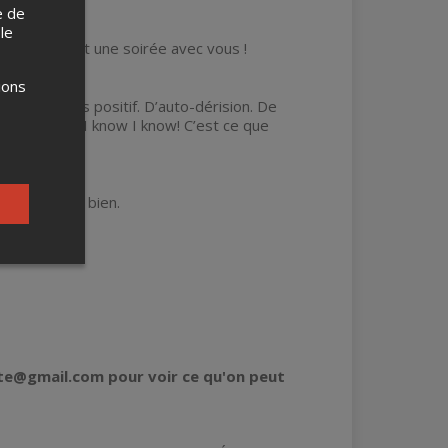
e de
 le
passe vraiment une soirée avec vous !
ions
c un œil plus positif. D’auto-dérision. De
qualifauts! Le I know I know! C’est ce que
 qui fait du bien.
e!
ite@gmail.com pour voir ce qu'on peut