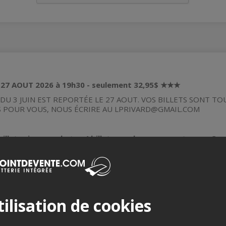
7 AOUT 2026 à 19h30 - seulement 32,95$ ★★★
 DU 3 JUIN EST REPORTÉE LE 27 AOUT. VOS BILLETS SONT TO
 POUR VOUS, NOUS ÉCRIRE AU LPRIVARD@GMAIL.COM
 billets si vous achetez 4 billets ou plus en meme temps. Ça
nt « Sois ta meilleure amie ! » DE RETOUR À MANIWAKI! A L'AUB
time, parfaite pour vous accueillir, vous rencontrer et passer une 
LUS DROLE ET POSITIVE. UN ÉVÉNEMENT À NE PAS MANQUER!
’est autant pour les hommes que les femmes! Louis-Philippe est l
ilisation de cookies
our but de vous faire rire un bon coup et vous aider à jeter un re
mpli d’énergie.