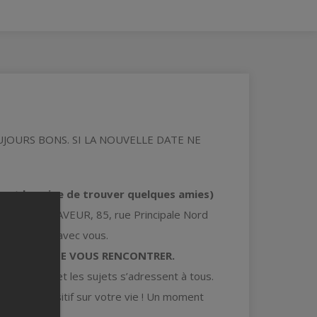
UJOURS BONS. SI LA NOUVELLE DATE NE
 vaut la peine de trouver quelques amies)
ERGE DU DRAVEUR, 85, rue Principale Nord
super soirée avec vous.
 ON A HATE DE VOUS RENCONTRER.
à avec moi et les sujets s’adressent à tous.
gard plus positif sur votre vie ! Un moment