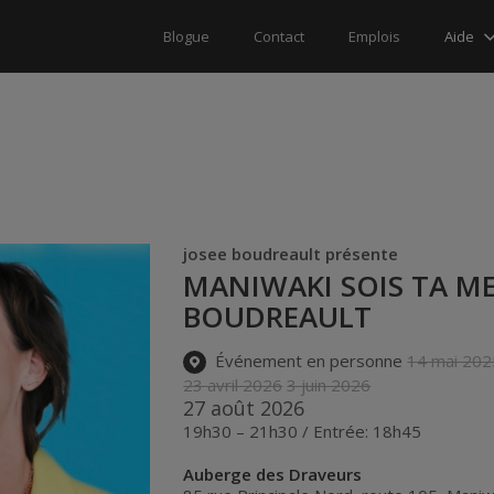
Aide
Blogue
Contact
Emplois
josee boudreault présente
MANIWAKI SOIS TA ME
BOUDREAULT
Événement en personne
14 mai 202
23 avril 2026
3 juin 2026
27 août 2026
19h30 – 21h30 / Entrée: 18h45
Auberge des Draveurs