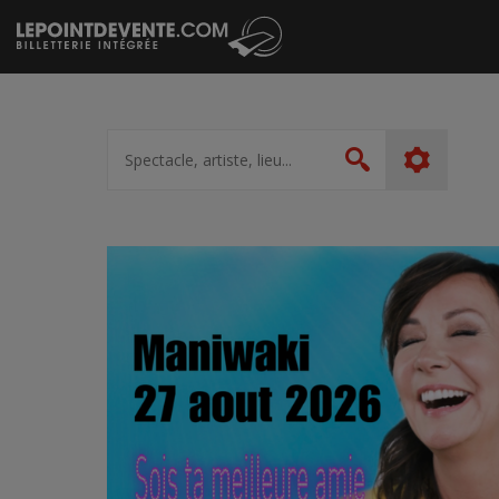
Passer
au
contenu
Spectacle,
artiste,
Rechercher
lieu...