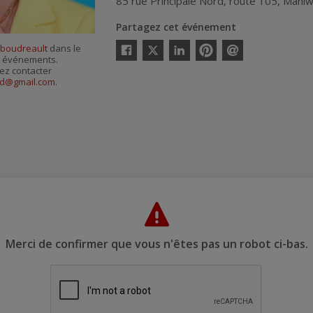
85 rue Principale Nord, route 105
,
Maniw
Partagez cet événement
Twitter
 boudreault
dans le
es événements.
Facebook
Linkedin
Pinterest
Envoyer
ez contacter
par
rd@gmail.com
.
courriel
Merci de confirmer que vous n'êtes pas un robot ci-bas.