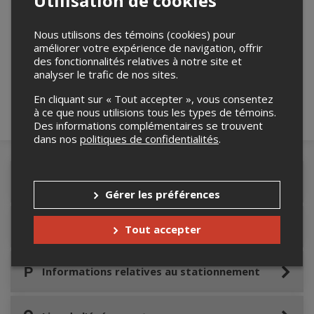
Utilisation de cookies
Nous utilisons des témoins (cookies) pour
Merci de confirmer que vous n'êtes pas un
améliorer votre expérience de navigation, offrir
robot ci-bas.
des fonctionnalités relatives à notre site et
analyser le trafic de nos sites.
En cliquant sur « Tout accepter », vous consentez
à ce que nous utilisions tous les types de témoins.
Des informations complémentaires se trouvent
dans nos
politiques de confidentialités
.
Détails de l'événement
Gérer les préférences
Accès au site de l'événement
Tout accepter
Informations relatives au stationnement