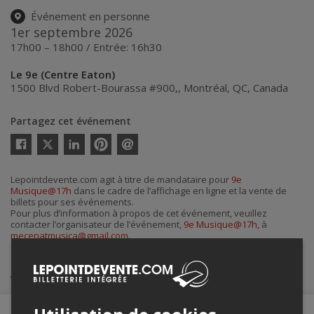
Événement en personne
1er septembre 2026
17h00 – 18h00 / Entrée: 16h30
Le 9e (Centre Eaton)
1500 Blvd Robert-Bourassa #900,
,
Montréal
,
QC
,
Canada
Partagez cet événement
Twitter
Facebook
Linkedin
Pinterest
Envoyer
par
courriel
Lepointdevente.com agit à titre de mandataire pour
9e
Musique@17h
dans le cadre de l’affichage en ligne et la vente de
billets pour ses événements.
Pour plus d’information à propos de cet événement, veuillez
contacter l’organisateur de l’événement,
9e Musique@17h
, à
mecenatmusica@gmail.com
.
Achat de billets