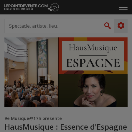
Passer
Cliq
au
pou
contenu
ouvr
Spectacle,
le
artiste,
Recher
men
lieu...
9e Musique@17h présente
HausMusique : Essence d'Espagne