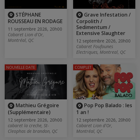
STÉPHANE
Grave Infestation /
ROUSSEAU EN RODAGE
Corpolith /
Sedimentum /
11 septembre 2026, 20h00
Extensive Slaughter
Cabaret Lion d'Or,
Montréal, QC
12 septembre 2026, 20h00
Cabaret Foufounes
Electriques, Montreal, QC
NOUVELLE DATE
COMPLET
Mathieu Grégoire
Pop Pop Balado : les
(Supplémentaire)
1 an !
12 septembre 2026, 20h00
12 septembre 2026, 20h00
cabaret la creche, St-
Cabaret Lion d'Or,
Cleophas de brandon, QC
Montréal, QC