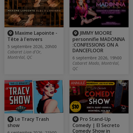
Maxime Lapointe -
JIMMY MOORE
Tête à l'envers
personnifie MADONNA
:CONFESSIONS ON A
5 septembre 2026, 20h00
DANCEFLOOR
Cabaret Lion d'Or,
Montréal, QC
6 septembre 2026, 19h00
Cabaret Mado, Montréal,
QC
ANNULÉ
Le Tracy Trash
Pro Stand-Up
show
Comedy | El Secreto
Comedy Show in
6 septembre 2026, 21h00