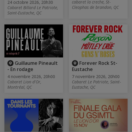
cabaret la creche, St-
24 octobre 2026, 20h30
Cleophas de brandon, QC
Cabaret Billard Le Patriote,
Saint-Eustache, QC
Guillaume Pineault
Forever Rock St-
- En rodage
Eustache
4 novembre 2026, 20h00
7 novembre 2026, 20h00
Cabaret Lion d'Or,
Cabaret Le Patriote, Saint-
Montréal, QC
Eustache, QC