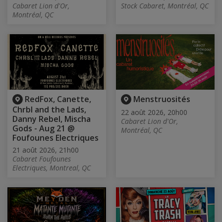
Cabaret Lion d'Or,
Stock Cabaret, Montréal, QC
Montréal, QC
RedFox, Canette,
Menstruosités
Chrbl and the Lads,
22 août 2026, 20h00
Danny Rebel, Mischa
Cabaret Lion d'Or,
Gods - Aug 21 @
Montréal, QC
Foufounes Electriques
21 août 2026, 21h00
Cabaret Foufounes
Electriques, Montreal, QC