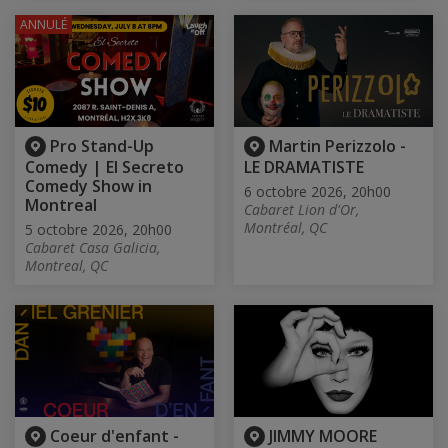
ANNULÉ
Pro Stand-Up
Martin Perizzolo -
Comedy | El Secreto
LE DRAMATISTE
Comedy Show in
6 octobre 2026, 20h00
Montreal
Cabaret Lion d'Or,
Montréal, QC
5 octobre 2026, 20h00
Cabaret Casa Galicia,
Montreal, QC
Coeur d'enfant -
JIMMY MOORE