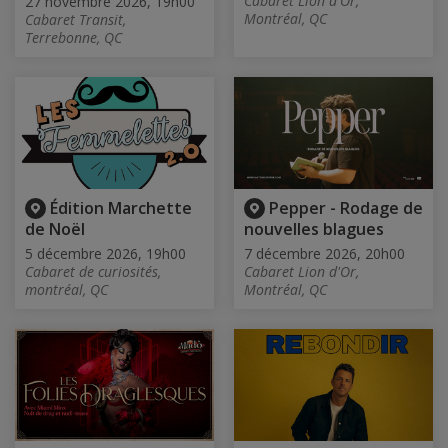
Cabaret Lion d'Or,
27 novembre 2026, 19h00
Montréal, QC
Cabaret Transit,
Terrebonne, QC
Édition Marchette
Pepper - Rodage de
de Noël
nouvelles blagues
5 décembre 2026, 19h00
7 décembre 2026, 20h00
Cabaret de curiosités,
Cabaret Lion d'Or,
montréal, QC
Montréal, QC