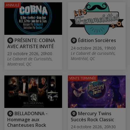
ANNULÉ
PRÉSENTE: COBNA
Édition Sorcières
AVEC ARTISTE INVITÉ
24 octobre 2026, 19h00
Le Cabaret de curiosités,
23 octobre 2026, 20h00
Montréal, QC
Le Cabaret de Curiosités,
Montreal, QC
VENTE TERMINÉE
BELLADONNA -
Mercury Twins
Hommage aux
Succès Rock Classic
Chanteuses Rock
24 octobre 2026, 20h30