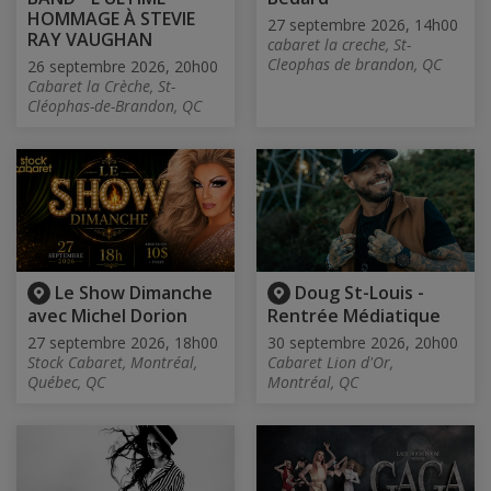
HOMMAGE À STEVIE
27 septembre 2026, 14h00
RAY VAUGHAN
cabaret la creche, St-
Cleophas de brandon, QC
26 septembre 2026, 20h00
Cabaret la Crèche, St-
Cléophas-de-Brandon, QC
Le Show Dimanche
Doug St-Louis -
avec Michel Dorion
Rentrée Médiatique
27 septembre 2026, 18h00
30 septembre 2026, 20h00
Stock Cabaret, Montréal,
Cabaret Lion d'Or,
Québec, QC
Montréal, QC