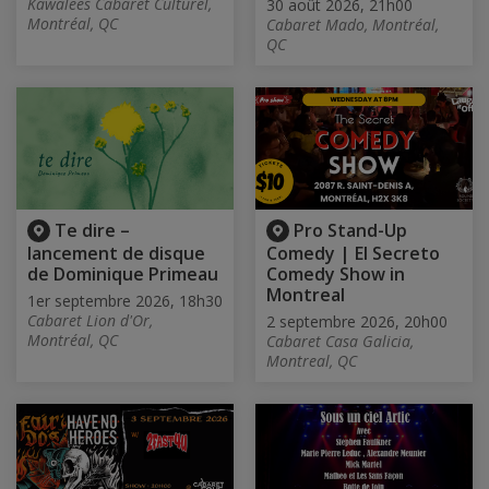
Kawalees Cabaret Culturel,
30 août 2026, 21h00
Montréal, QC
Cabaret Mado, Montréal,
QC
Te dire –
Pro Stand-Up
lancement de disque
Comedy | El Secreto
de Dominique Primeau
Comedy Show in
Montreal
1er septembre 2026, 18h30
Cabaret Lion d'Or,
2 septembre 2026, 20h00
Montréal, QC
Cabaret Casa Galicia,
Montreal, QC