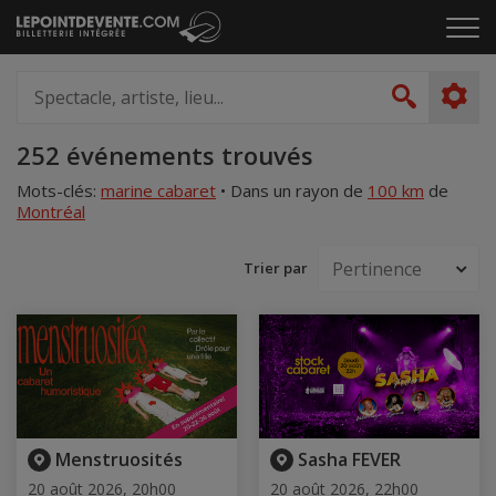
Passer
Cliq
au
pou
contenu
ouvr
Spectacle,
le
artiste,
Recher
men
lieu...
Accueil
252 événements trouvés
Mots-clés:
marine cabaret
•
Dans un rayon de
100 km
de
Montréal
Trier par
Menstruosités
Sasha FEVER
20 août 2026, 20h00
20 août 2026, 22h00