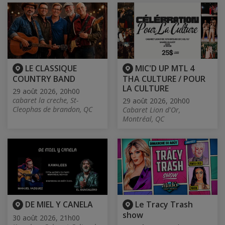
LE CLASSIQUE
MIC'D UP MTL 4
COUNTRY BAND
THA CULTURE / POUR
LA CULTURE
29 août 2026, 20h00
cabaret la creche, St-
29 août 2026, 20h00
Cleophas de brandon, QC
Cabaret Lion d'Or,
Montréal, QC
DE MIEL Y CANELA
Le Tracy Trash
show
30 août 2026, 21h00