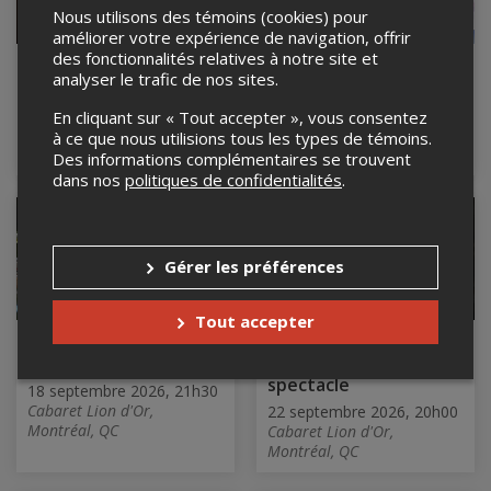
Nous utilisons des témoins (cookies) pour
améliorer votre expérience de navigation, offrir
des fonctionnalités relatives à notre site et
Phil Roy - RODAGE
L'Agence IEL fête
analyser le trafic de nos sites.
No 3
ses 5 ans
17 septembre 2026, 20h00
18 septembre 2026, 18h00
En cliquant sur « Tout accepter », vous consentez
Cabaret Lion d'Or,
Cabaret Lion d'Or,
à ce que nous utilisions tous les types de témoins.
Montréal, QC
Montréal, QC
Des informations complémentaires se trouvent
dans nos
politiques de confidentialités
.
Gérer les préférences
Tout accepter
Best of Total Crap
Rolly Assal - Mon
en supplémentaire
tout premier
spectacle
18 septembre 2026, 21h30
Cabaret Lion d'Or,
22 septembre 2026, 20h00
Montréal, QC
Cabaret Lion d'Or,
Montréal, QC