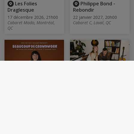
Les Folies
Philippe Bond -
Draglesque
Rebondir
17 décembre 2026, 21h00
22 janvier 2027, 20h00
Cabaret Mado, Montréal,
Cabaret C, Laval, QC
QC
Beaucoup de
Violette et Jordan -
Crowdwork - Evelyne
Rentrée montréalaise
Roy-Molgat
18 février 2027, 20h00
Cabaret Lion d'Or,
10 février 2027, 20h00
Montréal, QC
Cabaret Lion d'Or,
Montréal, QC