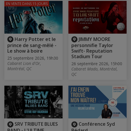
EN VENTE
DANS 15 JOURS
Harry Potter et le
JIMMY MOORE
prince de sang-mêlé -
personnifie Taylor
Le show à boire
Swift- Reputation
Stadium Tour
25 septembre 2026, 19h30
Cabaret Lion d'Or,
26 septembre 2026, 15h00
Montréal, QC
Cabaret Mado, Montréal,
QC
SRV TRIBUTE BLUES
Conférence Syd
BAND - L'ULTIME
Bédard