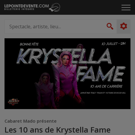
Passer
Cliq
au
pou
contenu
ouvr
Spectacle,
le
artiste,
Recher
men
lieu...
Cabaret Mado présente
Les 10 ans de Krystella Fame