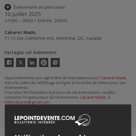
Événement en personne
10 juillet 2025
21h00 – 0h00 / Entrée: 20h00
Cabaret Mado
1115 ste-Catherine est
,
Montréal
,
QC
,
Canada
Partagez cet événement
Twitter
Facebook
Linkedin
Pinterest
Envoyer
par
courriel
Lepointdevente.com agit à titre de mandataire pour
Cabaret Mado
dans le cadre de l’affichage en ligne et la vente de billets pour ses
événements.
Pour plus d’information à propos de cet événement, veuillez
contacter l’organisateur de l’événement,
Cabaret Mado
, à
billetcabaret@gmail.com
.
Achat de billets