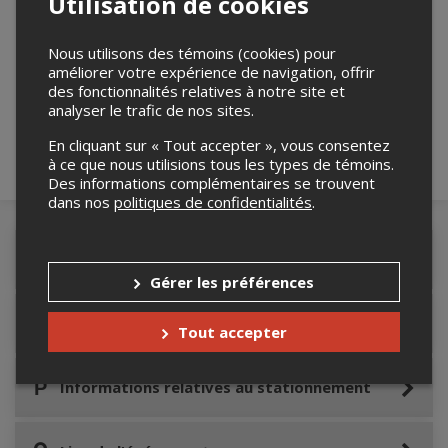
Utilisation de cookies
Merci de confirmer que vous n'êtes pas un
Nous utilisons des témoins (cookies) pour
robot ci-bas.
améliorer votre expérience de navigation, offrir
des fonctionnalités relatives à notre site et
analyser le trafic de nos sites.
En cliquant sur « Tout accepter », vous consentez
à ce que nous utilisions tous les types de témoins.
Des informations complémentaires se trouvent
dans nos
politiques de confidentialités
.
Détails de l'événement
Gérer les préférences
Accès au site de l'événement
Tout accepter
Informations relatives au stationnement