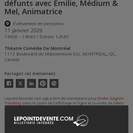
défunts avec Émilie, Médium &
Mel, Animatrice
Événement en personne
11 janvier 2026
13h00 – 14h30 / Entrée: 12h45
Théatre Comédie De Montréal
1113 Boulevard de Maisonneuve Est
,
MONTREAL
,
QC
,
Canada
Partagez cet événement
Twitter
Facebook
Linkedin
Pinterest
Envoyer
par
courriel
Lepointdevente.com agit à titre de mandataire pour
Emilie Gagnon
Tremblay
dans le cadre de l’affichage en ligne et la vente de billets
pour ses événements.
Pour plus d’information à propos de cet événement, veuillez
contacter l’organisateur de l’événement,
Emilie Gagnon Tremblay
, à
guidanceavecemilie@hotmail.com
.