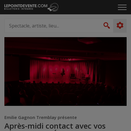
Passer
Cliq
au
pou
contenu
ouvr
Spectacle,
le
artiste,
Recher
men
lieu...
Emilie Gagnon Tremblay présente
Après-midi contact avec vos