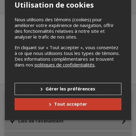
Utilisation de cookies
Achat de billets
Nous utilisons des témoins (cookies) pour
améliorer votre expérience de navigation, offrir
des fonctionnalités relatives à notre site et
analyser le trafic de nos sites.
Merci de confirmer que vous n'êtes pas un
robot ci-bas.
En cliquant sur « Tout accepter », vous consentez
à ce que nous utilisions tous les types de témoins.
Des informations complémentaires se trouvent
dans nos
politiques de confidentialités
.
Gérer les préférences
Détails de l'événement
Tout accepter
Lieu de l'événement