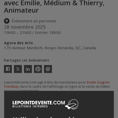
avec Émilie, Médium & Thierry,
Animateur
Événement en personne
28 novembre 2025
19h00 – 21h00 / Entrée: 18h30
Agora des Arts
170 Avenue Murdoch
,
Rouyn-Noranda
,
QC
,
Canada
Partagez cet événement
Twitter
Facebook
Linkedin
Pinterest
Envoyer
par
courriel
Lepointdevente.com agit à titre de mandataire pour
Emilie Gagnon
Tremblay
dans le cadre de l’affichage en ligne et la vente de billets
pour ses événements.
Pour plus d’information à propos de cet événement, veuillez
contacter l’organisateur de l’événement,
Emilie Gagnon Tremblay
, à
guidanceavecemilie@hotmail.com
.
Achat de billets