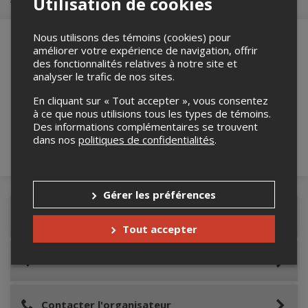
Utilisation de cookies
Nous utilisons des témoins (cookies) pour
améliorer votre expérience de navigation, offrir
des fonctionnalités relatives à notre site et
Merci de confirmer que vous n'êtes pas un
analyser le trafic de nos sites.
robot ci-bas.
En cliquant sur « Tout accepter », vous consentez
à ce que nous utilisions tous les types de témoins.
Des informations complémentaires se trouvent
dans nos
politiques de confidentialités
.
Gérer les préférences
Détails de l'événement
Tout accepter
Lieu de l'événement
Contacter l'organisateur