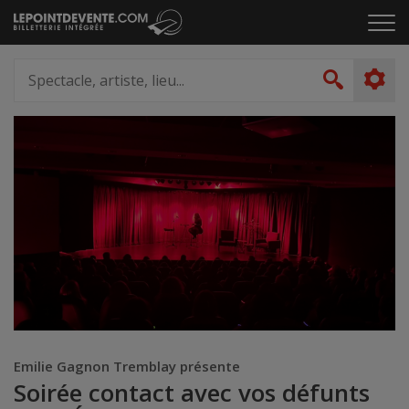
Passer
Cliq
au
pou
contenu
ouvr
Spectacle,
le
artiste,
Recher
men
lieu...
Emilie Gagnon Tremblay présente
Soirée contact avec vos défunts