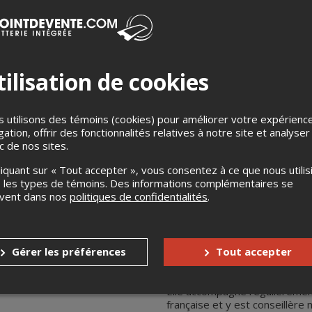
Charles Gagnon, co
piano; Quatuor à c
-Charles Gagnon
,
composit
ilisation de cookies
Il a étudié le saxophone avec 
consacrer à la composition. Il
composition au Conservatoir
 utilisons des témoins (cookies) pour améliorer votre expérienc
Yannick Plamondon où il poursu
gation, offrir des fonctionnalités relatives à notre site et analyser
obtenu le 1er prix du jury lor
ic de nos sites.
organisées par les Violons du
la Musique du NCSM dans le ca
liquant sur « Tout accepter », vous consentez à ce que nous utilis
 les types de témoins. Des informations complémentaires se
Les Concerts Couperin lui o
uvent dans nos
politiques de confidentialités
.
profundis ad te
pour basson, fl
www.couperin.ca
-Nathalie Tremblay, piano
Gérer les préférences
Titulaire d’un premier prix en
Tout accepter
Québec (Ovation du jury). Ell
Saguenay-Lac-Saint-Jean. Elle
Elle accompagne régulièremen
française et y est conseillère 