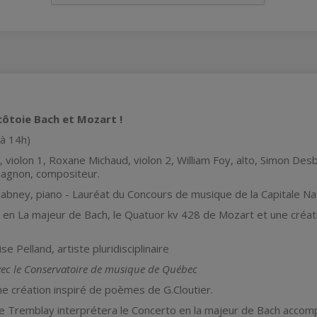
ôtoie Bach et Mozart !
 à 14h)
 violon 1, Roxane Michaud, violon 2, William Foy, alto, Simon Desb
Gagnon, compositeur.
Nabney, piano - Lauréat du Concours de musique de la Capitale Na
 en La majeur de Bach, le Quatuor kv 428 de Mozart et une créat
se Pelland, artiste pluridisciplinaire
vec le Conservatoire de musique de Québec
e création inspiré de poèmes de G.Cloutier.
lie Tremblay interprétera le Concerto en la majeur de Bach accom