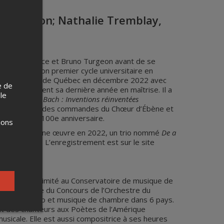
mposition; Nathalie Tremblay,
ordes
eur
Julie Bellavance et Bruno Turgeon avant de se
 a complété son premier cycle universitaire en
e de Musique de Québec en décembre 2022 avec
e de
it actuellement sa dernière année en maîtrise. Il a
 le
s du concours
Bach : Inventions réinventées
 Roi. Il a reçu des commandes du Chœur d’Ébène et
dre de leur 100e anniversaire.
ions
nt commandé une œuvre en 2022, un trio nommé
De a
ûte et piano. L’enregistrement est sur le site
 piano à l’unanimité au Conservatoire de musique de
e est Lauréate du Concours de l’Orchestre du
 a joué en solo et musique de chambre dans 6 pays.
t des chanteurs aux Poètes de l’Amérique
musicale. Elle est aussi compositrice à ses heures