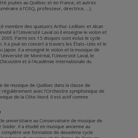
été jouées au Québec et en France, et autres
méraire à l’OSQ, professeur, directrice, …).
été membre des quatuors Arthur-LeBlanc et Alcan
ité à l’Université Laval où il enseigne le violon et
2005. Parmi ses 15 disques sont inclus le cycle
 Il a joué en concert à travers les États-Unis et le
 Japon. Il a enseigné le violon et la musique de
’Université de Montréal, l’Université Laval, le
hicoutimi et à l’Académie Internationale du
re de musique de Québec dans la classe de
uit régulièrement avec l’Orchestre symphonique de
ique de la Côte-Nord. Il est actif comme
e
cle universitaire au Conservatoire de musique de
e Snider. Il a étudié en musique ancienne au
l complète une formation de deuxième cycle