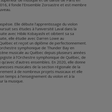
e Supérieur de musique et de danse de Paris en
2016, il fonde l’Ensemble Zoroastre et est membre
uveau.
pésie. Elle débute l’apprentissage du violon
ursuit ses études à l’université Laval dans la
uite avec Hibiki Kobayashi et oibtient sa sa
suite, elle étudie avec Darren Lowe au
Québec et reçoit un diplôme de perfectionnement.
 l’orchestre symphonique de Thunder Bay en
a scène musicale au Québec depuis plusieurs années
pigiste à l’Orchestre symphonique de Québec, de
si qu’avec d’autres ensembles. En 2020, elle donne
eunesses musicales de la section régionale de la
lièrement à de nombreux projets musicaux et elle
on temps à l’enseignement du violon et à la
ur la musique.