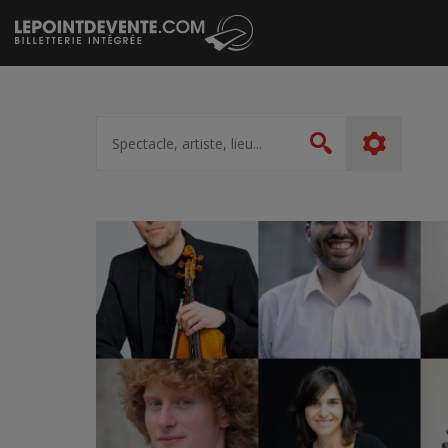
Passer
au
contenu
Spectacle,
artiste,
Rechercher
lieu...