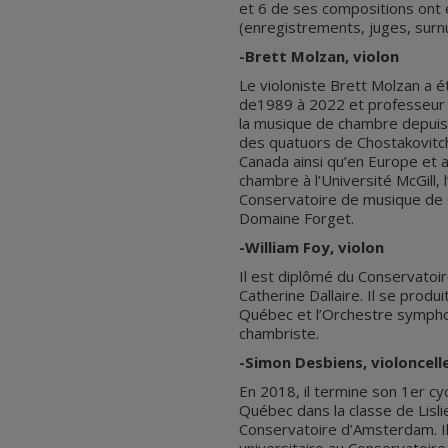
et 6 de ses compositions ont 
(enregistrements, juges, surnu
-Brett Molzan, violon
Le violoniste Brett Molzan a 
de1989 à 2022 et professeur inv
la musique de chambre depuis 
des quatuors de Chostakovitch.
Canada ainsi qu’en Europe et au
chambre à l’Université McGill, l
Conservatoire de musique de C
Domaine Forget.
-William Foy, violon
Il est diplômé du Conservatoi
Catherine Dallaire. Il se prod
Québec et l’Orchestre symphon
chambriste.
-Simon Desbiens, violoncell
En 2018, il termine son 1er cy
Québec dans la classe de Lisli
Conservatoire d’Amsterdam. I