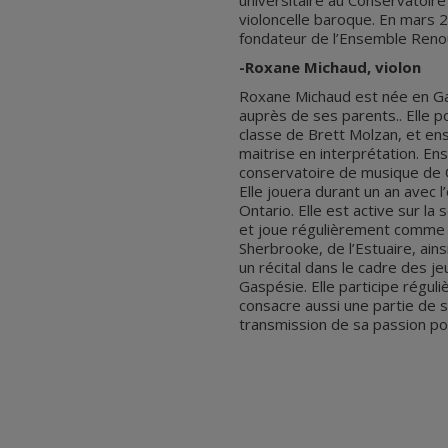
universitaire au Conservatoir
violoncelle baroque. En mars 
fondateur de l’Ensemble Reno
-Roxane Michaud, violon
Roxane Michaud est née en Gas
auprès de ses parents.. Elle po
classe de Brett Molzan, et ens
maitrise en interprétation. En
conservatoire de musique de 
Elle jouera durant un an avec
Ontario. Elle est active sur l
et joue régulièrement comme 
Sherbrooke, de l’Estuaire, ain
un récital dans le cadre des j
Gaspésie. Elle participe régu
consacre aussi une partie de s
transmission de sa passion po