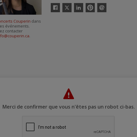
Twitter
Facebook
Linkedin
Pinterest
Envoyer
par
oncerts Couperin
dans
courriel
r ses événements.
ez contacter
nfo@couperin.ca
.
Merci de confirmer que vous n'êtes pas un robot ci-bas.