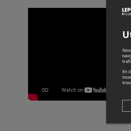
Ut
Nous
navi
traf
En c
tous
tro