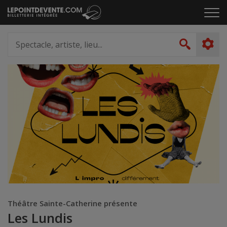
Passer
Cliq
au
pou
contenu
ouvr
Spectacle,
le
artiste,
Recher
men
lieu...
Théâtre Sainte-Catherine présente
Les Lundis