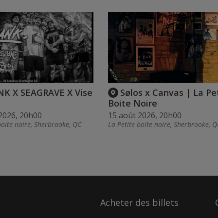
K X SEAGRAVE X Vise
Sølos x Canvas | La Pe
Boite Noire
2026, 20h00
15 août 2026, 20h00
boite noire, Sherbrooke, QC
La Petite boite noire, Sherbrooke, Q
Acheter des billets