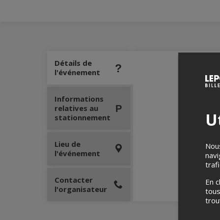
Détails de
l'événement
Informations
relatives au
Ut
stationnement
Lieu de
Nous
l'événement
navi
traf
Contacter
En c
l'organisateur
tous
tro