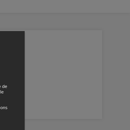
e de
 le
ions