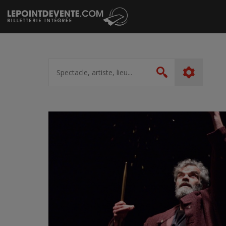
Passer
au
contenu
Spectacle,
artiste,
Rechercher
lieu...