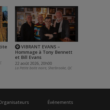
tite
VIBRANT EVANS –
Hommage à Tony Bennett
et Bill Evans
C
22 août 2026, 20h00
La Petite boite noire, Sherbrooke, QC
Organisateurs
Événements