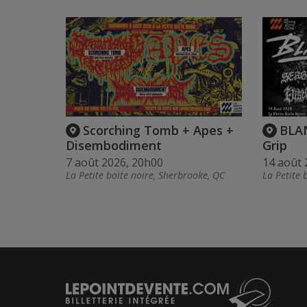
Scorching Tomb + Apes +
BLAN
Disembodiment
Grip
7 août 2026, 20h00
14 août 
La Petite boite noire, Sherbrooke, QC
La Petite 