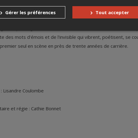
Gérer les préférences
Tout accepter
gré duquel Edgar Bori offre des extraits de sa vie de saltimbanq
 des mots d'émois et de l'invisible qui vibrent, poétisent, se court
remier seul en scène en près de trente années de carrière.
) : Lisandre Coulombe
aire et régie : Cathie Bonnet