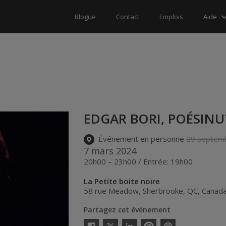
Aide
Blogue
Contact
Emplois
EDGAR BORI, POÉSINU
Événement en personne
29 septem
7 mars 2024
20h00 – 23h00 / Entrée: 19h00
La Petite boite noire
58 rue Meadow
,
Sherbrooke
,
QC
,
Canad
Partagez cet événement
Twitter