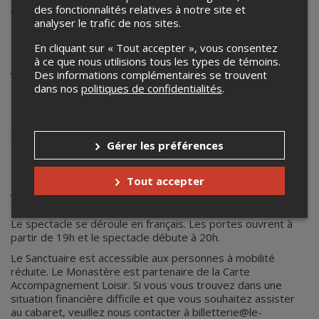
des fonctionnalités relatives à notre site et
vous réchaufferont autant qu’un doux rayon de soleil!
analyser le trafic de nos sites.
Expérience de vie
garantie revitalisante.
En cliquant sur « Tout accepter », vous consentez
LES ARTISTES
à ce que nous utilisions tous les types de témoins.
Jerry Tremblay - Maître de cérémonie
Des informations complémentaires se trouvent
Marilou Verschelden - Roue Allemande
dans nos
politiques de confidentialités
.
Louis Joyal - Sangles aériennes
Rosalie Beauchamp - Duo rosace aérienne
Rachel Gauthier - Duo rosace aérienne
Santiago Rivera - Jonglerie
Gérer les préférences
Mariana Del Rio - Cerceau aérien
Maël Tran - Équilibre sur cannes
Tori Boggs - Corde à danser
Tout accepter
Jesse Harris - Mât chinois
Olipage - DJ
Le spectacle se déroule en français. Les portes ouvrent à
partir de 19h et le spectacle débute à 20h.
Le Sanctuaire est accessible aux personnes à mobilité
réduite. Le Monastère est partenaire de la Carte
Accompagnement Loisir. Si vous vous trouvez dans une
situation financière difficile et que vous souhaitez assister
au cabaret, veuillez nous contacter à billetterie@le-