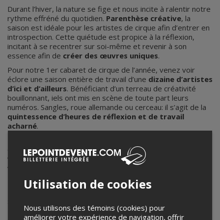
Durant l’hiver, la nature se fige et nous incite à ralentir notre
rythme effréné du quotidien.
Parenthèse créative
, la
saison est idéale pour les artistes de cirque afin d’entrer en
introspection. Cette quiétude est propice à la réflexion,
incitant à se recentrer sur soi-même et revenir à son
essence afin de
créer des œuvres uniques
.
Pour notre 1er cabaret de cirque de l’année, venez voir
éclore une saison entière de travail d’une
dizaine d’artistes
d’ici et d’ailleurs
. Bénéficiant d’un terreau de créativité
bouillonnant, iels ont mis en scène de toute part leurs
numéros. Sangles, roue allemande ou cerceau: il s’agit de la
quintessence d’heures de réflexion et de travail
acharné
.
En plein cœur du centre-ville, attablez-vous pour un moment
de partage et de découverte! Lumière tamisée, hauteur
vertigineuse sous la voûte, effluves de maïs soufflé chaud,
vous allez être sous le charme de ce
lieu patrimonial de
caractère
.
Utilisation de cookies
Pour vous aider à faire croître votre sérotonine, comptez
sur notre maître de cérémonie
Jerry Tremblay
et notre DJ,
Nous utilisons des témoins (cookies) pour
Olipage
. Personnages hauts en couleur, professionnels
améliorer votre expérience de navigation, offrir
chevronnés du divertissement et experts de l’absurde, ils