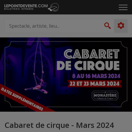
Passer
Cliq
au
pou
contenu
ouvr
Spectacle,
le
artiste,
Recher
men
lieu...
Cabaret de cirque - Mars 2024