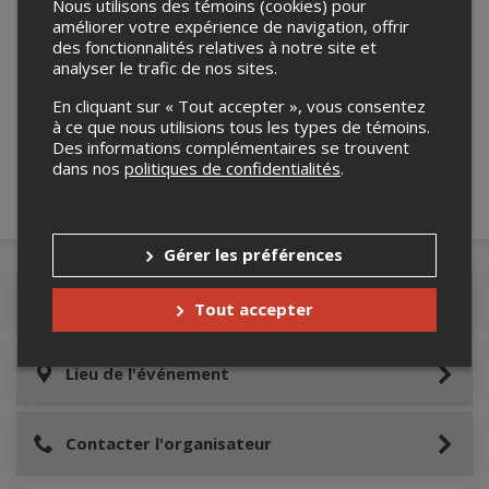
Nous utilisons des témoins (cookies) pour
améliorer votre expérience de navigation, offrir
des fonctionnalités relatives à notre site et
analyser le trafic de nos sites.
Merci de confirmer que vous n'êtes pas un
robot ci-bas.
En cliquant sur « Tout accepter », vous consentez
à ce que nous utilisions tous les types de témoins.
Des informations complémentaires se trouvent
dans nos
politiques de confidentialités
.
Gérer les préférences
Détails de l'événement
Tout accepter
Lieu de l'événement
Contacter l'organisateur