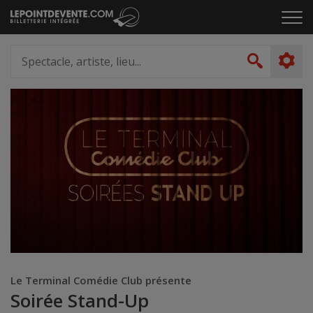
Passer
Cliq
au
pou
contenu
ouvr
Spectacle,
le
artiste,
Recher
men
lieu...
Le Terminal Comédie Club présente
Soirée Stand-Up