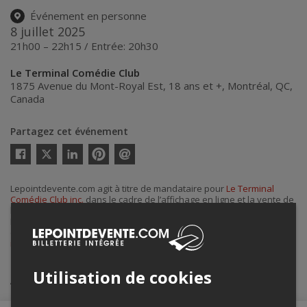
Événement en personne
8 juillet 2025
21h00 – 22h15 / Entrée: 20h30
Le Terminal Comédie Club
1875 Avenue du Mont-Royal Est, 18 ans et +
,
Montréal
,
QC
,
Canada
Partagez cet événement
Twitter
Facebook
Linkedin
Pinterest
Envoyer
par
courriel
Lepointdevente.com agit à titre de mandataire pour
Le Terminal
Comédie Club inc.
dans le cadre de l’affichage en ligne et la vente de
billets pour ses événements.
Pour plus d’information à propos de cet événement, veuillez
contacter l’organisateur de l’événement,
Le Terminal Comédie Club
inc.
, à
info@leterminalcomedieclub.com
ou au
+1 438-888-3364
.
Utilisation de cookies
Achat de billets