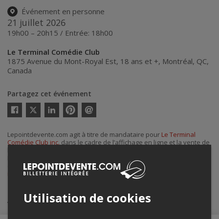
Événement en personne
21 juillet 2026
19h00 – 20h15 / Entrée: 18h00
Le Terminal Comédie Club
1875 Avenue du Mont-Royal Est, 18 ans et +
,
Montréal
,
QC
,
Canada
Partagez cet événement
Twitter
Facebook
Linkedin
Pinterest
Envoyer
par
courriel
Lepointdevente.com agit à titre de mandataire pour
Le Terminal
Comédie Club inc.
dans le cadre de l’affichage en ligne et la vente de
billets pour ses événements.
Pour plus d’information à propos de cet événement, veuillez
contacter l’organisateur de l’événement,
Le Terminal Comédie Club
inc.
, à
info@leterminalcomedieclub.com
ou au
+1 438-888-3364
.
Utilisation de cookies
Achat de billets