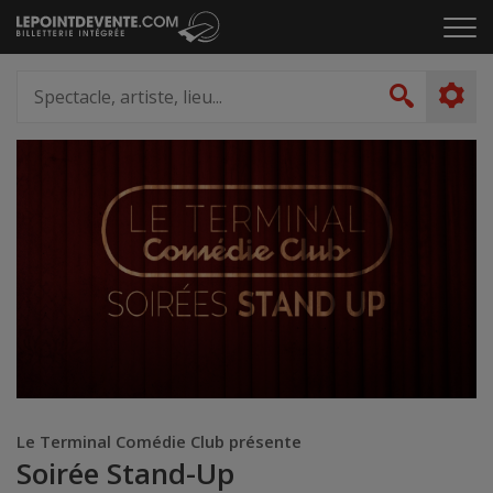
Passer
Cliq
au
pou
contenu
ouvr
Spectacle,
le
artiste,
Recher
men
lieu...
Le Terminal Comédie Club présente
Soirée Stand-Up