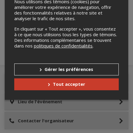
Nous utilisons des témoins (cookies) pour
améliorer votre expérience de navigation, offrir
des fonctionnalités relatives à notre site et
analyser le trafic de nos sites.
Merci de confirmer que vous n'êtes pas un
robot ci-bas.
En cliquant sur « Tout accepter », vous consentez
à ce que nous utilisions tous les types de témoins.
Des informations complémentaires se trouvent
dans nos
politiques de confidentialités
.
Gérer les préférences
Détails de l'événement
Tout accepter
Lieu de l'événement
Contacter l'organisateur