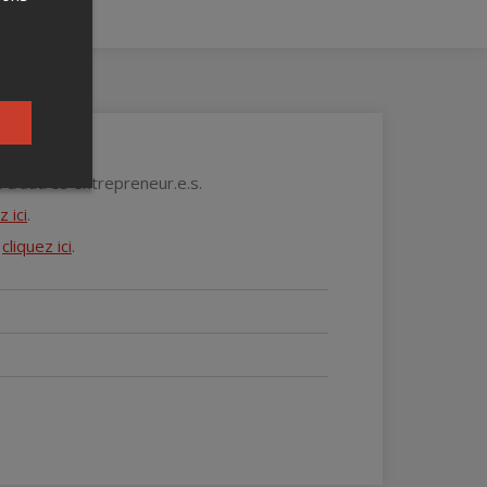
 d'autres entrepreneur.e.s.
z ici
.
,
cliquez ici
.