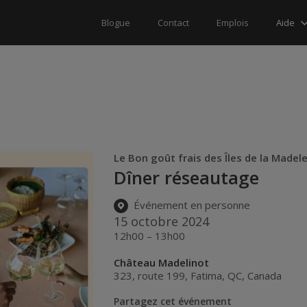
Aide
Blogue
Contact
Emplois
Le Bon goût frais des Îles de la Madel
Dîner réseautage
Événement en personne
15 octobre 2024
12h00 – 13h00
Château Madelinot
323, route 199
,
Fatima
,
QC
,
Canada
Partagez cet événement