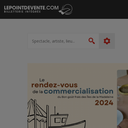
Passer
au
contenu
Spectacle,
artiste,
Rechercher
lieu...