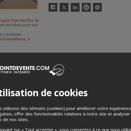
Twitter
Facebook
Linkedin
Pinterest
Envoyer
par
 goût frais des Îles de
courriel
nte de billets pour ses
ez contacter
de la Madeleine
, à
ilisation de cookies
Merci de confirmer que vous n'êtes pas un robot ci-bas.
 utilisons des témoins (cookies) pour améliorer votre expérienc
gation, offrir des fonctionnalités relatives à notre site et analyser
ic de nos sites.
liquant sur « Tout accepter », vous consentez à ce que nous utilis