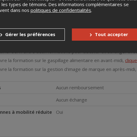
 les types de témoins. Des informations complémentaires se
uvent dans nos
politiques de confidentialités
.
Gérer les préférences
Tout accepter
dîner servi entre deux formations pour discuter et échanger avec
ivre la formation sur le gaspillage alimentaire en avant-midi,
clique
ivre la formation sur la gestion d'image de marque en après-midi
s
Aucun remboursement
Aucun échange
nnes à mobilité réduite
Oui