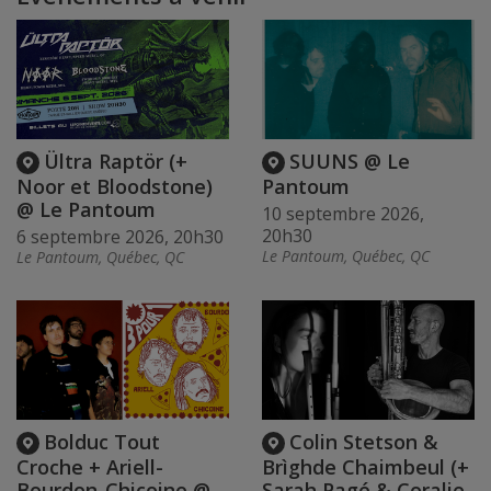
Ültra Raptör (+
SUUNS @ Le
Noor et Bloodstone)
Pantoum
@ Le Pantoum
10 septembre 2026,
20h30
6 septembre 2026, 20h30
Le Pantoum, Québec, QC
Le Pantoum, Québec, QC
Bolduc Tout
Colin Stetson &
Croche + Ariell-
Brìghde Chaimbeul (+
Bourdon-Chicoine @
Sarah Pagé & Coralie