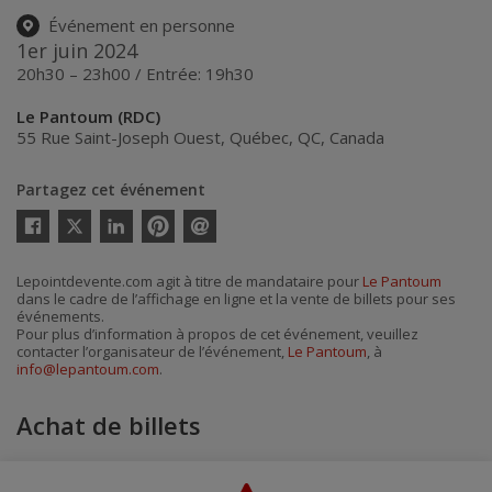
Événement en personne
1er juin 2024
20h30 – 23h00 / Entrée: 19h30
Le Pantoum (RDC)
55 Rue Saint-Joseph Ouest
,
Québec
,
QC
,
Canada
Partagez cet événement
Twitter
Facebook
Linkedin
Pinterest
Envoyer
par
courriel
Lepointdevente.com agit à titre de mandataire pour
Le Pantoum
dans le cadre de l’affichage en ligne et la vente de billets pour ses
événements.
Pour plus d’information à propos de cet événement, veuillez
contacter l’organisateur de l’événement,
Le Pantoum
, à
info@lepantoum.com
.
Achat de billets