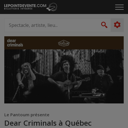
Passer
Cliq
au
pou
contenu
ouvr
Spectacle,
le
artiste,
Recher
men
lieu...
Le Pantoum présente
Dear Criminals à Québec