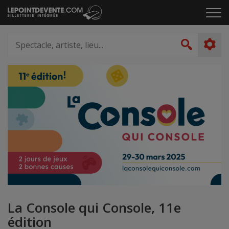
Passer
Cliq
au
pou
contenu
ouvr
Spectacle,
le
artiste,
Recher
men
lieu...
La Console qui Console, 11e
édition