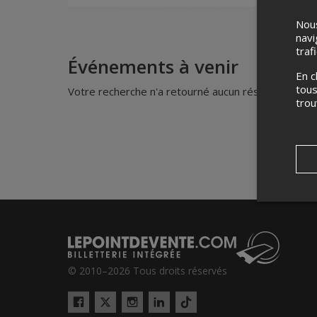
Nous
navi
traf
Événements à venir
En c
tous
Votre recherche n'a retourné aucun résultat.
tro
© 2010–2026 Tous droits réservés
Twitter
Tiktok
Facebook
Instagram
LinkedIn