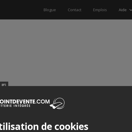
Aide
Blogue
Contact
Emplois
Facebook
contact@laconsolequiconsole.com
www.laconsolequiconsole.com/
ilisation de cookies