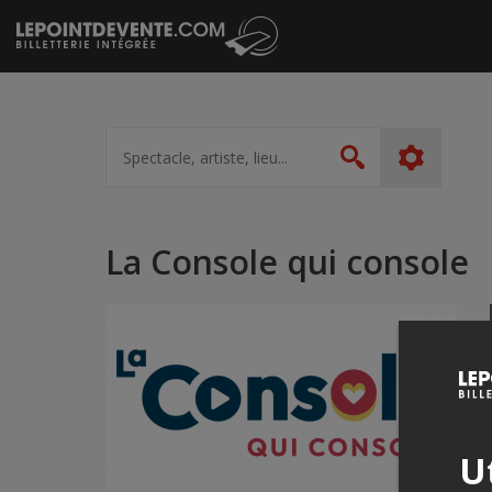
Passer
au
contenu
Spectacle,
artiste,
Rechercher
lieu...
La Console qui console
Ut