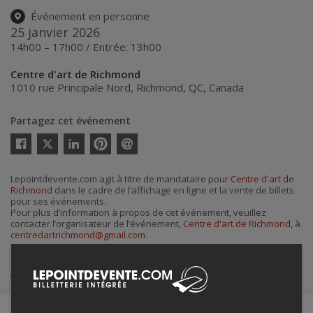
Événement en personne
25 janvier 2026
14h00 – 17h00 / Entrée: 13h00
Centre d'art de Richmond
1010 rue Principale Nord
,
Richmond
,
QC
,
Canada
Partagez cet événement
Twitter
Facebook
Linkedin
Pinterest
Envoyer
par
courriel
Lepointdevente.com agit à titre de mandataire pour
Centre d'art de
Richmond
dans le cadre de l’affichage en ligne et la vente de billets
pour ses événements.
Pour plus d’information à propos de cet événement, veuillez
contacter l’organisateur de l’événement,
Centre d'art de Richmond
, à
centredartrichmond@gmail.com
.
Achat de billets