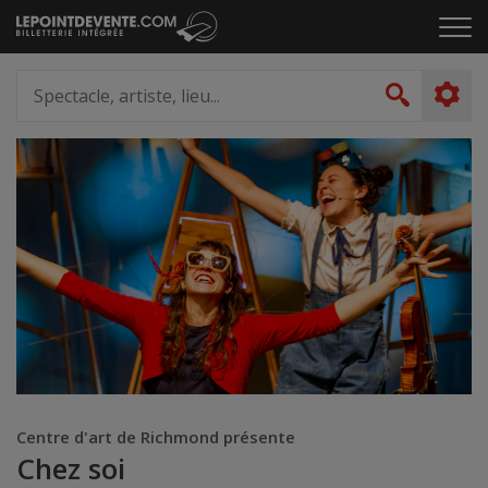
Passer
Cliq
au
pou
contenu
ouvr
Spectacle,
le
artiste,
Recher
men
lieu...
Centre d'art de Richmond présente
Chez soi