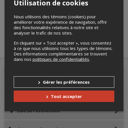
Utilisation de cookies
Merci de confirmer que vous n'êtes pas un
Nous utilisons des témoins (cookies) pour
robot ci-bas.
améliorer votre expérience de navigation, offrir
des fonctionnalités relatives à notre site et
analyser le trafic de nos sites.
En cliquant sur « Tout accepter », vous consentez
à ce que nous utilisions tous les types de témoins.
Des informations complémentaires se trouvent
dans nos
politiques de confidentialités
.
Détails de l'événement
Gérer les préférences
Informations relatives au stationnement
Tout accepter
Lieu de l'événement