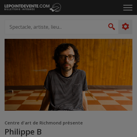
Passer
Cliq
au
pou
contenu
ouvr
Spectacle,
le
artiste,
Recher
men
lieu...
Centre d'art de Richmond présente
Philippe B