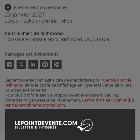
Événement en personne
23 janvier 2027
20h00 – 23h00 / Entrée: 19h00
Centre d'art de Richmond
1010 rue Principale Nord
,
Richmond
,
QC
,
Canada
Partagez cet événement
Twitter
Facebook
Linkedin
Pinterest
Envoyer
par
courriel
Lepointdevente.com agit à titre de mandataire pour
Centre d'art de
Richmond
dans le cadre de l’affichage en ligne et la vente de billets
pour ses événements.
Pour plus d’information à propos de cet événement, veuillez
contacter l’organisateur de l’événement,
Centre d'art de Richmond
, à
centredartrichmond@gmail.com
.
Achat de billets