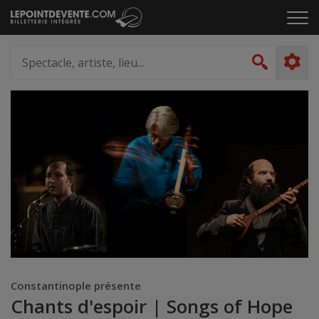
Passer
Cliq
au
pou
contenu
ouvr
Spectacle,
le
artiste,
Recher
men
lieu...
Constantinople présente
Chants d'espoir | Songs of Hope