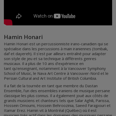
Hamin Honari
Hamin Honari est un percussionniste irano-canadien qui se
spécialise dans les percussions à main iraniennes (tombak,
daf et dayereh). Il s’est par ailleurs entraîné pour adapter
son style de jeu et sa technique à différents genres
musicaux. Il a plus de 10 ans d’expérience en
tant qu’enseignant, notamment à la Vancouver Symphony
School of Music, le Nava Art Centre à Vancouver-Nord et le
Persian Cultural and Art Institute of British Columbia.
Il a fait de la tournée en tant que membre du Dastan
Ensemble, l’un des ensembles iraniens de musique persane
classique les plus connus. Il a également joué aux côtés de
grands musiciens et chanteurs tels que Salar Aghili, Parissa,
Hossein Omoumi, Hossein Behroozinia, Saeed Farajpouri et
Itamar Erez. Hamin vit à Montréal (Québec) où il est
musicien très actif dans les domaines des musiques persane