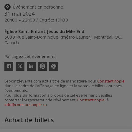
Événement en personne
31 mai 2024
20h00 – 22h00 / Entrée: 19h30
Église Saint-Enfant-Jésus du Mile-End
5039 Rue Saint-Dominique, (métro Laurier)
,
Montréal
,
QC
,
Canada
Partagez cet événement
Twitter
Facebook
Linkedin
Pinterest
Envoyer
par
courriel
Lepointdevente.com agit à titre de mandataire pour
Constantinople
dans le cadre de l’affichage en ligne et la vente de billets pour ses
événements.
Pour plus d’information à propos de cet événement, veuillez
contacter l’organisateur de l’événement,
Constantinople
, à
info@constantinople.ca
.
Achat de billets