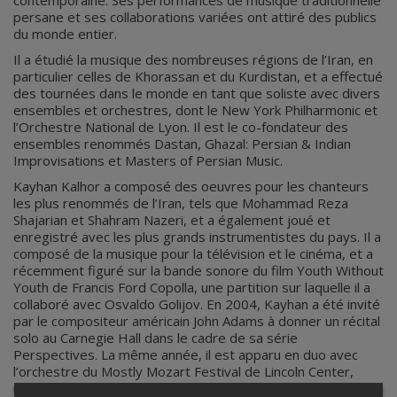
contemporaine. Ses performances de musique traditionnelle
persane et ses collaborations variées ont attiré des publics
du monde entier.
Il a étudié la musique des nombreuses régions de l’Iran, en
particulier celles de Khorassan et du Kurdistan, et a effectué
des tournées dans le monde en tant que soliste avec divers
ensembles et orchestres, dont le New York Philharmonic et
l’Orchestre National de Lyon. Il est le co-fondateur des
ensembles renommés Dastan, Ghazal: Persian & Indian
Improvisations et Masters of Persian Music.
Kayhan Kalhor a composé des oeuvres pour les chanteurs
les plus renommés de l’Iran, tels que Mohammad Reza
Shajarian et Shahram Nazeri, et a également joué et
enregistré avec les plus grands instrumentistes du pays. Il a
composé de la musique pour la télévision et le cinéma, et a
récemment figuré sur la bande sonore du film Youth Without
Youth de Francis Ford Copolla, une partition sur laquelle il a
collaboré avec Osvaldo Golijov. En 2004, Kayhan a été invité
par le compositeur américain John Adams à donner un récital
solo au Carnegie Hall dans le cadre de sa série
Perspectives. La même année, il est apparu en duo avec
l’orchestre du Mostly Mozart Festival de Lincoln Center,
interprétant le Requiem de Mozart. Kayhan est membre