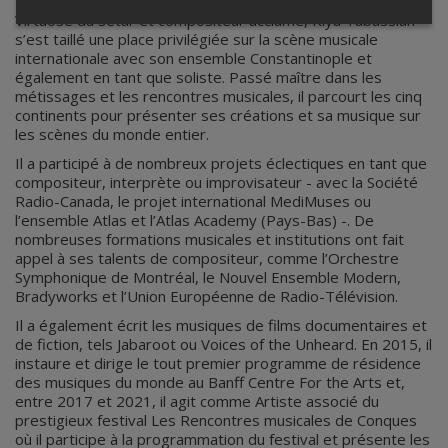
Virtuose du sétar et compositeur acclamé, Kiya Tabassian
s’est taillé une place privilégiée sur la scène musicale
internationale avec son ensemble Constantinople et
également en tant que soliste. Passé maître dans les
métissages et les rencontres musicales, il parcourt les cinq
continents pour présenter ses créations et sa musique sur
les scènes du monde entier.
Il a participé à de nombreux projets éclectiques en tant que
compositeur, interprète ou improvisateur - avec la Société
Radio-Canada, le projet international MediMuses ou
l’ensemble Atlas et l’Atlas Academy (Pays-Bas) -. De
nombreuses formations musicales et institutions ont fait
appel à ses talents de compositeur, comme l’Orchestre
Symphonique de Montréal, le Nouvel Ensemble Modern,
Bradyworks et l’Union Européenne de Radio-Télévision.
Il a également écrit les musiques de films documentaires et
de fiction, tels Jabaroot ou Voices of the Unheard. En 2015, il
instaure et dirige le tout premier programme de résidence
des musiques du monde au Banff Centre For the Arts et,
entre 2017 et 2021, il agit comme Artiste associé du
prestigieux festival Les Rencontres musicales de Conques
où il participe à la programmation du festival et présente les