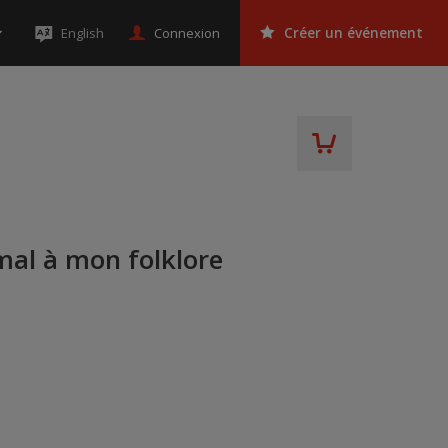
Connexion
English
Créer un événement
mal à mon folklore