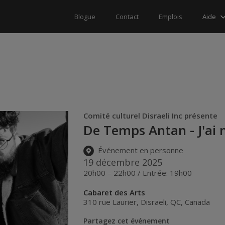
Aide
Blogue
Contact
Emplois
Comité culturel Disraeli Inc présente
De Temps Antan - J'ai 
Événement en personne
19 décembre 2025
20h00 – 22h00 / Entrée: 19h00
Cabaret des Arts
310 rue Laurier
,
Disraeli
,
QC
,
Canada
Partagez cet événement