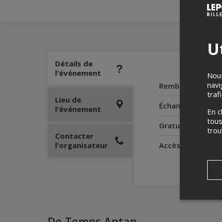
Ut
Détails de
l'événement
Nous
navi
Remboursement
traf
Lieu de
Échanges
l'événement
En c
tous
Gratuité pour le
tro
Contacter
l'organisateur
Accès pour perso
De Temps Antan