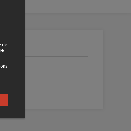
e de
 le
ions