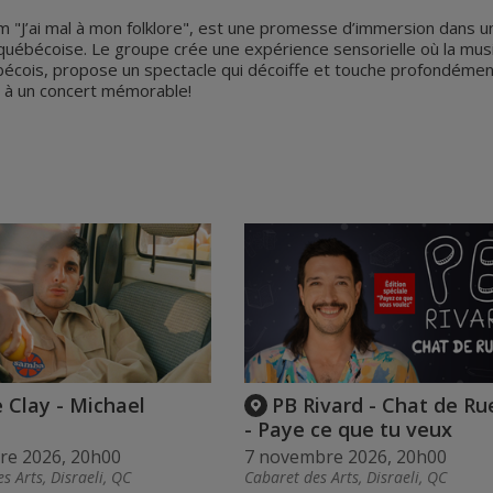
m "J’ai mal à mon folklore", est une promesse d’immersion dans un
québécoise. Le groupe crée une expérience sensorielle où la musiq
uébécois, propose un spectacle qui décoiffe et touche profondément 
 à un concert mémorable!
 Clay - Michael
PB Rivard - Chat de Ru
- Paye ce que tu veux
re 2026, 20h00
7 novembre 2026, 20h00
s Arts, Disraeli, QC
Cabaret des Arts, Disraeli, QC