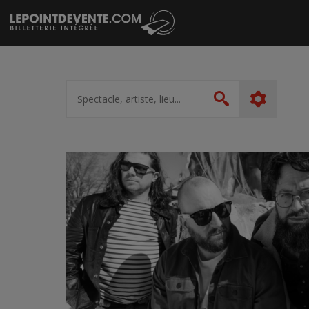
Passer
au
contenu
Spectacle,
artiste,
Rechercher
lieu...