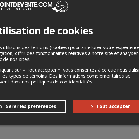
ilisation de cookies
 utilisons des témoins (cookies) pour améliorer votre expérienc
gation, offrir des fonctionnalités relatives à notre site et analyser
s
Jusqu'à 1 jour avant l'événement
ic de nos sites.
Aucun échange
liquant sur « Tout accepter », vous consentez à ce que nous utilis
 les types de témoins. Des informations complémentaires se
s enfants
Gratuit pour les 3 ans et moins
uvent dans nos
politiques de confidentialités
.
nnes à mobilité réduite
Oui
Gérer les préférences
Tout accepter