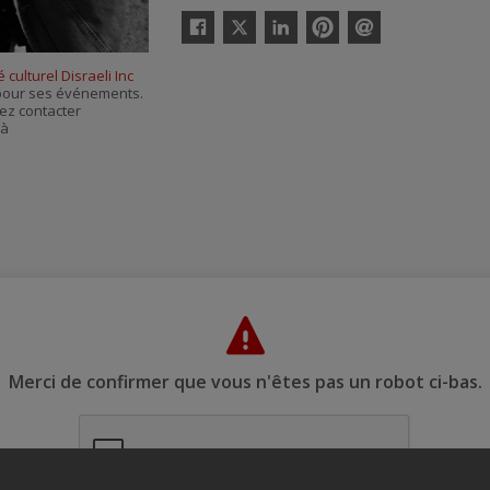
Twitter
Facebook
Linkedin
Pinterest
Envoyer
par
 culturel Disraeli Inc
courriel
s pour ses événements.
ez contacter
 à
Merci de confirmer que vous n'êtes pas un robot ci-bas.