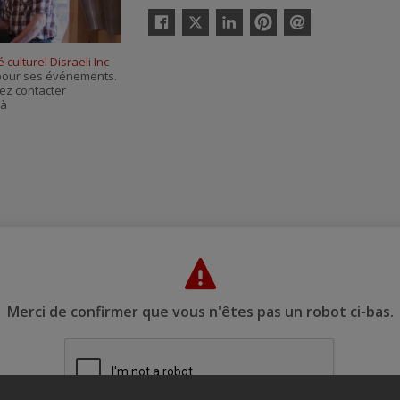
Twitter
Facebook
Linkedin
Pinterest
Envoyer
par
 culturel Disraeli Inc
courriel
s pour ses événements.
ez contacter
 à
Merci de confirmer que vous n'êtes pas un robot ci-bas.