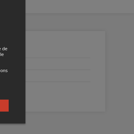
e de
 le
ions