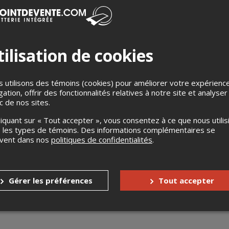
ilisation de cookies
 utilisons des témoins (cookies) pour améliorer votre expérienc
s
Jusqu'à 1 jour avant l'événement
gation, offrir des fonctionnalités relatives à notre site et analyser
ic de nos sites.
Aucun échange
liquant sur « Tout accepter », vous consentez à ce que nous utilis
s enfants
Gratuit pour les 3 ans et moins
 les types de témoins. Des informations complémentaires se
uvent dans nos
politiques de confidentialités
.
nnes à mobilité réduite
Oui
Gérer les préférences
Tout accepter