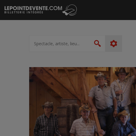
Passer
au
contenu
Spectacle,
artiste,
Rechercher
lieu...