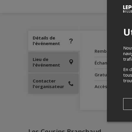
Ut
Détails de
l'événement
Nous
Remboursement
navi
traf
Lieu de
Échanges
l'événement
En c
Gratuité pour le
tous
tro
Contacter
l'organisateur
Accès pour perso
Les Cousins Branchaud