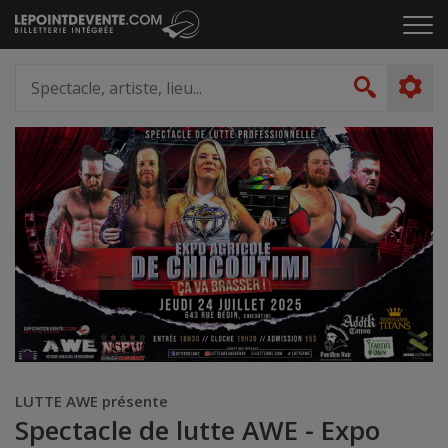
Passer
Cliq
au
pou
contenu
ouvr
Spectacle,
le
artiste,
Recher
men
lieu...
LUTTE AWE présente
Spectacle de lutte AWE - Expo