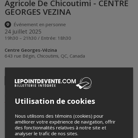
Agricole De Chicoutimi - CENTRE
GEORGES VEZINA
Événement en personne
24 juillet 2025
19h30 – 21h30 / Entrée: 18h30
Centre Georges-Vézina
643 rue Bégin
,
Chicoutimi
,
QC
,
Canada
Partagez cet événement
Twitter
Facebook
Linkedin
Pinterest
Envoyer
par
courriel
Lepointdevente.com agit à titre de mandataire pour
Les Promotions
Utilisation de cookies
AWE
dans le cadre de l’affichage en ligne et la vente de billets pour
ses événements.
Pour plus d’information à propos de cet événement, veuillez
Nous utilisons des témoins (cookies) pour
contacter l’organisateur de l’événement,
Les Promotions AWE
, à
lutteawe@hotmail.com
.
améliorer votre expérience de navigation, offrir
des fonctionnalités relatives à notre site et
analyser le trafic de nos sites.
Achat de billets