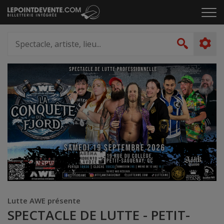
Passer
Cliq
au
pou
contenu
ouvr
Spectacle,
le
artiste,
Recher
men
lieu...
Lutte AWE présente
SPECTACLE DE LUTTE - PETIT-