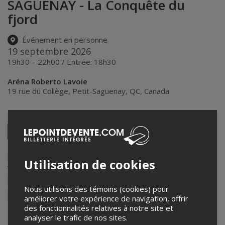
SAGUENAY - La Conquête du
fjord
Événement en personne
19 septembre 2026
19h30 – 22h00 / Entrée: 18h30
Aréna Roberto Lavoie
19 rue du Collège
,
Petit-Saguenay
,
QC
,
Canada
Partagez cet événement
Twitter
Facebook
Linkedin
Pinterest
Envoyer
par
courriel
Lepointdevente.com agit à titre de mandataire pour
Les Promotions
Utilisation de cookies
AWE
dans le cadre de l’affichage en ligne et la vente de billets pour
ses événements.
Pour plus d’information à propos de cet événement, veuillez
Nous utilisons des témoins (cookies) pour
contacter l’organisateur de l’événement,
Les Promotions AWE
, à
lutteawe@hotmail.com
.
améliorer votre expérience de navigation, offrir
des fonctionnalités relatives à notre site et
analyser le trafic de nos sites.
Achat de billets