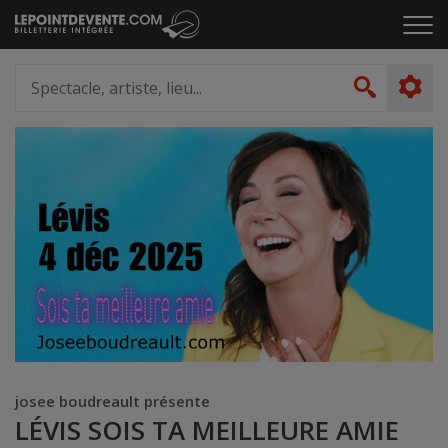
Passer
Cliq
au
pou
contenu
ouvr
Spectacle,
le
artiste,
Recher
men
lieu...
josee boudreault présente
LÉVIS SOIS TA MEILLEURE AMIE