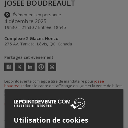
JOSEE BOUDREAULT
Événement en personne
4 décembre 2025
19h30 – 21h30 / Entrée: 18h45
Complexe 2 Glaces Honco
275 Av. Taniata
,
Lévis
,
QC
,
Canada
Partagez cet événement
Twitter
Facebook
Linkedin
Pinterest
Envoyer
par
courriel
Lepointdevente.com agit à titre de mandataire pour
josee
boudreault
dans le cadre de l’affichage en ligne et la vente de billets
pour ses événements.
Pour plus d’information à propos de cet événement, veuillez
contacter l’organisateur de l’événement,
josee boudreault
, à
Lprivard@gmail.com
.
Achat de billets
Utilisation de cookies