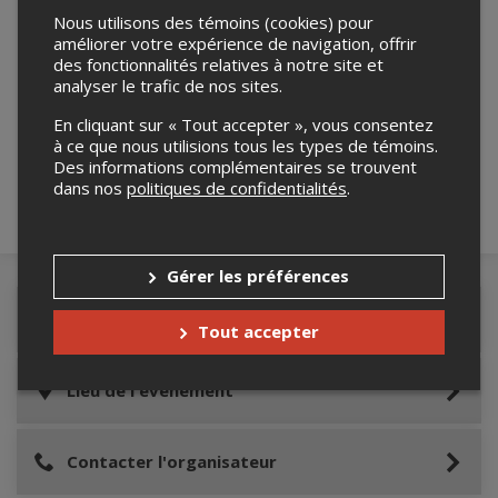
Nous utilisons des témoins (cookies) pour
améliorer votre expérience de navigation, offrir
des fonctionnalités relatives à notre site et
analyser le trafic de nos sites.
Merci de confirmer que vous n'êtes pas un
robot ci-bas.
En cliquant sur « Tout accepter », vous consentez
à ce que nous utilisions tous les types de témoins.
Des informations complémentaires se trouvent
dans nos
politiques de confidentialités
.
Gérer les préférences
Détails de l'événement
Tout accepter
Lieu de l'événement
Contacter l'organisateur