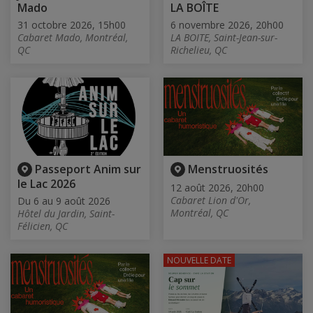
Mado
LA BOÎTE
31 octobre 2026, 15h00
6 novembre 2026, 20h00
Cabaret Mado, Montréal,
LA BOITE, Saint-Jean-sur-
QC
Richelieu, QC
Passeport Anim sur
Menstruosités
le Lac 2026
12 août 2026, 20h00
Cabaret Lion d'Or,
Du 6 au 9 août 2026
Montréal, QC
Hôtel du Jardin, Saint-
Félicien, QC
NOUVELLE DATE