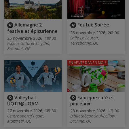
Allemagne 2 -
Foutue Soirée
festive et épicurienne
26 novembre 2026, 20h00
Salle Le Foutoir,
26 novembre 2026, 19h00
Terrebonne, QC
Espace culturel St. John,
Bromont, QC
EN VENTE
DANS 3 MOIS
Volleyball -
Fabrique café et
UQTR@UQAM
pinceaux
27 novembre 2026, 18h30
28 novembre 2026, 12h00
Centre sportif uqam,
Bibliothèque Saul-Bellow,
Montréal, QC
Lachine, QC