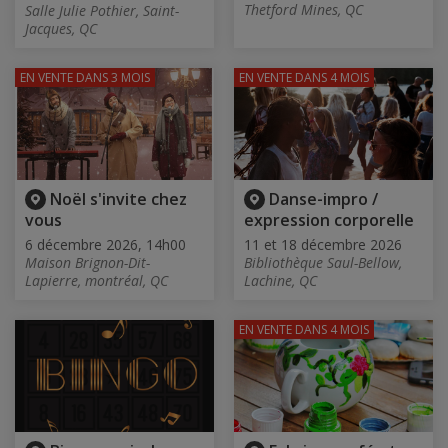
Thetford Mines, QC
Salle Julie Pothier, Saint-
Jacques, QC
EN VENTE
DANS 3 MOIS
EN VENTE
DANS 4 MOIS
Noël s'invite chez
Danse-impro /
vous
expression corporelle
6 décembre 2026, 14h00
11 et 18 décembre 2026
Maison Brignon-Dit-
Bibliothèque Saul-Bellow,
Lapierre, montréal, QC
Lachine, QC
EN VENTE
DANS 4 MOIS