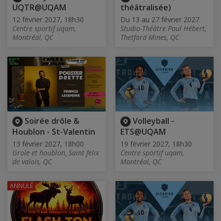
UQTR@UQAM
théâtralisée)
12 février 2027, 18h30
Du 13 au 27 février 2027
Centre sportif uqam,
Studio-Théâtre Paul Hébert,
Montréal, QC
Thetford Mines, QC
Soirée drôle &
Volleyball -
Houblon - St-Valentin
ETS@UQAM
13 février 2027, 18h00
19 février 2027, 18h30
Grole et houblon, Saint felix
Centre sportif uqam,
de valois, QC
Montréal, QC
ANNULÉ