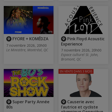
FYORE + KOMĒDZA
Pink Floyd Acoustic
Experience
7 novembre 2026, 20h00
Le Ministère, Montréal, QC
7 novembre 2026, 20h00
Espace culturel St. John,
Bromont, QC
EN VENTE
DANS 3 MOIS
Super Party Année
Causerie avec
80s
l’autrice et cycliste
olympique Geneviève