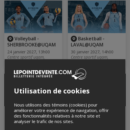
Volleyball -
Basketball -
SHERBROOKE@UQAM
LAVAL@UQAM
24 janvier 2027, 13h00
30 janvier 2027, 14h00
Centre sportif uqam,
Centre sportif uqam,
Montréal, QC
Montréal, QC
Utilisation de cookies
Nous utilisons des témoins (cookies) pour
améliorer votre expérience de navigation, offrir
The 80’s Rock Show
Duo Aster
des fonctionnalités relatives à notre site et
@ Vieux Théatre
7 février 2027, 14h00
analyser le trafic de nos sites.
La Chapelle Saint-Cyriac,
6 février 2027, 20h00
Lac-Kénogami, QC