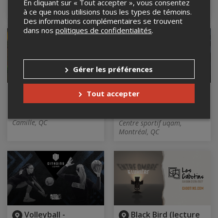
Le Vieux Théâtre, Ville de La
En cliquant sur « Tout accepter », vous consentez
Baie, QC
à ce que nous utilisions tous les types de témoins.
Des informations complémentaires se trouvent
dans nos
politiques de confidentialités
.
Gérer les préférences
Les Voisines
Basketball -
Tout accepter
MCGILL@UQAM
7 février 2027, 15h00
Centre Le Camillois, Saint-
11 février 2027, 18h00
Camille, QC
Centre sportif uqam,
Montréal, QC
Volleyball -
Black Bird (lecture