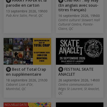
HARRY PAPER et la
CINÉ-ART : My Way
parodie en carton
(En anglais avec sous-
titres français)
13 septembre 2026, 19h00
Pub Aire Salin, Percé, QC
16 septembre 2026, 19h00
Centre culturel Stewart Hall
Cultural Centre, Pointe-
Claire, QC
Best of Total Crap
FESTIVAL SKATE
en supplémentaire
ANACLET
18 septembre 2026, 21h30
26 septembre 2026, 14h00
Cabaret Lion d'Or,
Centre communautaire
Montréal, QC
Régis St Laurent, St Anaclet,
QC
NOUVELLE DATE