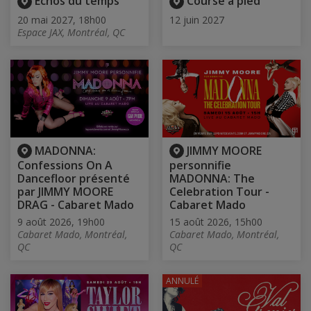
Echos du temps
Course à pied
20 mai 2027, 18h00
12 juin 2027
Espace JAX, Montréal, QC
MADONNA:
JIMMY MOORE
Confessions On A
personnifie
Dancefloor présenté
MADONNA: The
par JIMMY MOORE
Celebration Tour -
DRAG - Cabaret Mado
Cabaret Mado
9 août 2026, 19h00
15 août 2026, 15h00
Cabaret Mado, Montréal,
Cabaret Mado, Montréal,
QC
QC
ANNULÉ