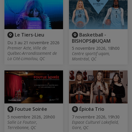
Le Tiers-Lieu
Basketball -
BISHOPS@UQAM
Du 3 au 21 novembre 2026
Premier Acte, Ville de
5 novembre 2026, 18h00
Québec-Arrondissement de
Centre sportif uqam,
La Cité-Limoilou, QC
Montréal, QC
Foutue Soirée
Épicéa Trio
5 novembre 2026, 20h00
7 novembre 2026, 19h30
Salle Le Foutoir,
Espace Culturel Lakefield,
Terrebonne, QC
Gore, QC