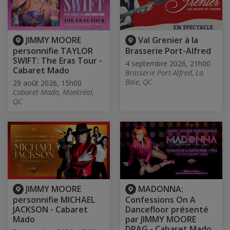
JIMMY MOORE
Val Grenier à la
personnifie TAYLOR
Brasserie Port-Alfred
SWIFT: The Eras Tour -
4 septembre 2026, 21h00
Cabaret Mado
Brasserie Port-Alfred, La
Baie, QC
29 août 2026, 15h00
Cabaret Mado, Montréal,
QC
JIMMY MOORE
MADONNA:
personnifie MICHAEL
Confessions On A
JACKSON - Cabaret
Dancefloor présenté
Mado
par JIMMY MOORE
DRAG - Cabaret Mado