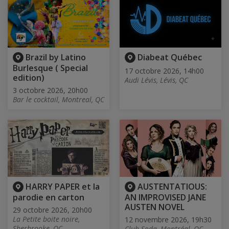
Brazil by Latino
Diabeat Québec
Burlesque ( Special
17 octobre 2026, 14h00
edition)
Audi Lévis, Lévis, QC
3 octobre 2026, 20h00
Bar le cocktail, Montreal, QC
HARRY PAPER et la
AUSTENTATIOUS:
parodie en carton
AN IMPROVISED JANE
AUSTEN NOVEL
29 octobre 2026, 20h00
La Petite boite noire,
12 novembre 2026, 19h30
Sherbrooke, QC
Club Soda, Montréal, QC