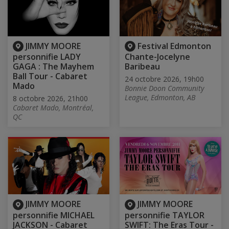
JIMMY MOORE
Festival Edmonton
personnifie LADY
Chante-Jocelyne
GAGA : The Mayhem
Baribeau
Ball Tour - Cabaret
24 octobre 2026, 19h00
Mado
Bonnie Doon Community
League, Edmonton, AB
8 octobre 2026, 21h00
Cabaret Mado, Montréal,
QC
JIMMY MOORE
JIMMY MOORE
personnifie MICHAEL
personnifie TAYLOR
JACKSON - Cabaret
SWIFT: The Eras Tour -