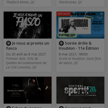
Thetford Mines, QC
Sherbrooke, QC
REPORTÉ
Je nous ai promis un
Soirée drôle &
fiasco
Houblon - 11e Édition
Du 20 avril au 8 mai 2027
8 mai 2027, 18h00
Premier Acte, Ville de
Grole et houblon, Saint felix
Québec-Arrondissement de
de valois, QC
La Cité-Limoilou, QC