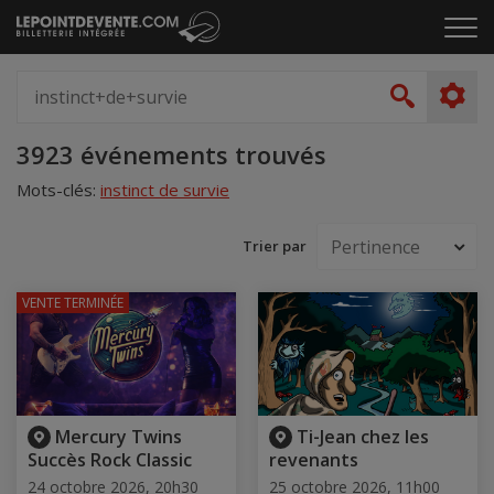
Passer
Cliq
au
pou
contenu
ouvr
Spectacle,
le
artiste,
Recher
men
lieu...
Accueil
3923 événements trouvés
Mots-clés:
instinct de survie
Trier par
VENTE TERMINÉE
Mercury Twins
Ti-Jean chez les
Succès Rock Classic
revenants
24 octobre 2026, 20h30
25 octobre 2026, 11h00