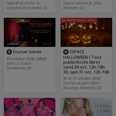
cabaret la creche, St-
Espace culturel St. John,
Cleophas de brandon, QC
Bromont, QC
EN VENTE
DANS 2 MOIS
Foutue Soirée
ESPACE
HALLOWEEN ( Tout
29 octobre 2026, 20h00
public/Accès libre)
Salle Le Foutoir,
vend.30 oct. 12h-18h
Terrebonne, QC
30, sam 31 oct. 12h-16h
30 et 31 octobre 2026
Pavillon du parc Henri-
Bourassa, Montréal, QC