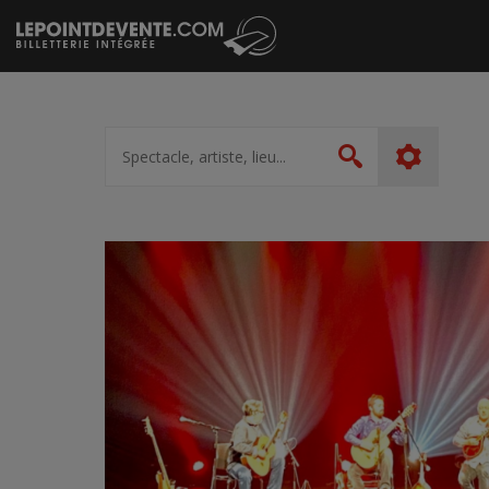
Passer
au
contenu
Spectacle,
artiste,
Rechercher
lieu...