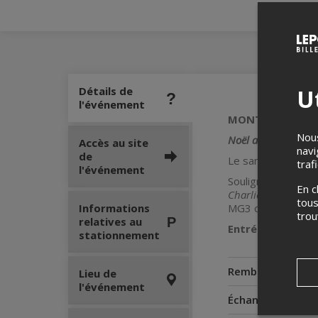
Ut
Détails de
l'événement
MONTRÉAL GUITA
Nous
Noël autour du m
Accès au site
navi
de
Le samedi 6 déce
traf
l'événement
Soulignez la Noë
En c
Charlie Brown Chr
tous
Informations
MG3 offrent des p
tro
relatives au
Entrée 35 $\ Abo
stationnement
Remboursement
Lieu de
l'événement
Échanges