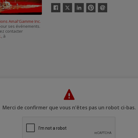
Twitter
Facebook
Linkedin
Pinterest
Envoyer
par
sions Amal'Gamme Inc.
courriel
s pour ses événements.
ez contacter
.
, à
Merci de confirmer que vous n'êtes pas un robot ci-bas.