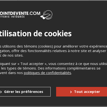
ilisation de cookies
RE TRIO (MG3)
 utilisons des témoins (cookies) pour améliorer votre expérienc
onde
gation, offrir des fonctionnalités relatives à notre site et analyser
mbre 2025 à 19 h 30
ic de nos sites.
l avec MG3 et ses arrangements de musiques phares comme
The 
liquant sur « Tout accepter », vous consentez à ce que nous utilis
istmas
(Guaraldi),
Casse-Noisette
(Tchaïkovski) ! Éclectiques à souha
 les types de témoins. Des informations complémentaires se
erformances de haute voltige. Le public en redemande encore et
uvent dans nos
politiques de confidentialités
.
nné 30 $
s
Jusqu'à 7 jours avant l'événement
Gérer les préférences
Tout accepter
Aucun échange