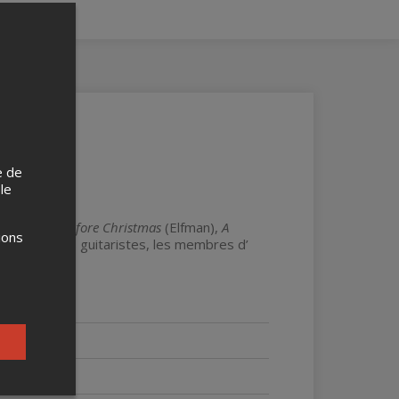
e de
 le
Nightmare Before Christmas
(Elfman),
A
ions
it et brillants guitaristes, les membres d’
 encore!