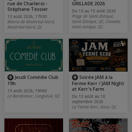
rue de Charleroi -
GRILLADE 2026
Stéphane Tessier
Du 13 au 15 août 2026
Plage de Saint-Zotique,
13 août 2026, 17h30
Saint-Zotique, QC, Canada,
Mairie de Montréal-Nord,
saint-zotique, QC
Montréal-Nord, QC
Jeudi Comédie Club
Soirée JAM à la
19h
Ferme Kerr / JAM Night
at Kerr's Farm
13 août 2026, 19h00
Le Baratineur, Longueuil, QC
Du 13 août au 10
septembre 2026
La Ferme Kerr, Gore, QC