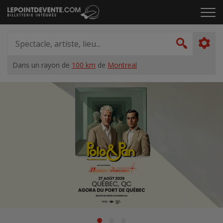
Passer
Cliq
au
pou
contenu
ouvr
Spectacle,
le
artiste,
Recher
men
lieu...
Dans un rayon de
100 km
de
Montreal
Accueil
Suggestions