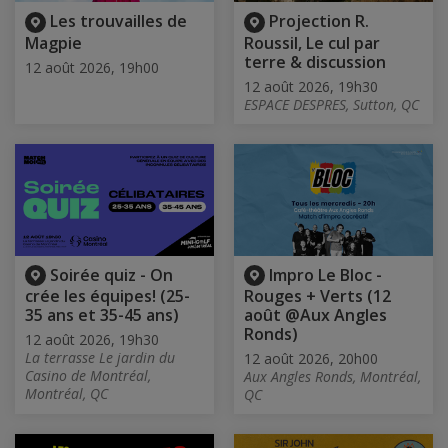
Les trouvailles de
Projection R.
Magpie
Roussil, Le cul par
terre & discussion
12 août 2026, 19h00
12 août 2026, 19h30
ESPACE DESPRES, Sutton, QC
Soirée quiz - On
Impro Le Bloc -
crée les équipes! (25-
Rouges + Verts (12
35 ans et 35-45 ans)
août @Aux Angles
Ronds)
12 août 2026, 19h30
La terrasse Le jardin du
12 août 2026, 20h00
Casino de Montréal,
Aux Angles Ronds, Montréal,
Montréal, QC
QC