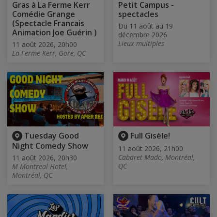
Gras à La Ferme Kerr
Petit Campus -
Comédie Grange
spectacles
(Spectacle Francais
Du 11 août au 19
Animation Joe Guérin )
décembre 2026
Lieux multiples
11 août 2026, 20h00
La Ferme Kerr, Gore, QC
Tuesday Good
Full Gisèle!
Night Comedy Show
11 août 2026, 21h00
Cabaret Mado, Montréal,
11 août 2026, 20h30
QC
M Montreal Hotel,
Montréal, QC