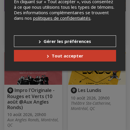
En cliquant sur « Tout accepter », vous consentez
à ce que nous utilisions tous les types de témoins.
Des informations complémentaires se trouvent
Ça ou Ça au Siboire
Humour Climatisé -
dans nos
politiques de confidentialités
.
Saint-Laurent
Bar Chez Roger
10 et 18 août 2026
10 août 2026, 20h00
Siboire Saint-Laurent,
BAR CHEZ ROGER,
Montréal, QC
MONTRÉAL, QC
Gérer les préférences
Tout accepter
Impro l'Originale -
Les Lundis
Rouges et Verts (10
10 août 2026, 20h00
août @Aux Angles
Théâtre Ste-Catherine,
Ronds)
Montréal, QC
10 août 2026, 20h00
Aux Angles Ronds, Montréal,
QC