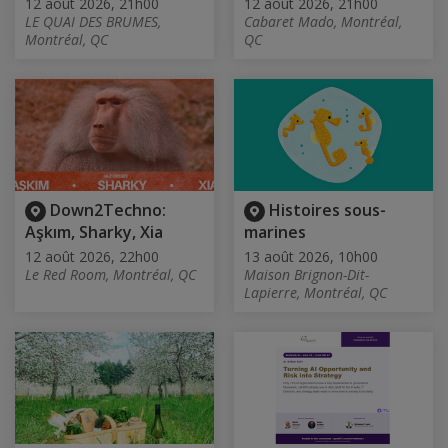
12 août 2026, 21h00
12 août 2026, 21h00
LE QUAI DES BRUMES,
Cabaret Mado, Montréal,
Montréal, QC
QC
Down2Techno:
Histoires sous-
Aşkım, Sharky, Xia
marines
12 août 2026, 22h00
13 août 2026, 10h00
Le Red Room, Montréal, QC
Maison Brignon-Dit-
Lapierre, Montréal, QC