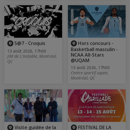
5@7 - Croquis
Hors concours -
Basketball masculin -
13 août 2026, 17h00
NCAA All-Stars
JIM de L'Instable, Montréal,
@UQAM
QC
13 août 2026, 17h00
Centre sportif uqam,
Montréal, QC
Visite guidée de la
FESTIVAL DE LA