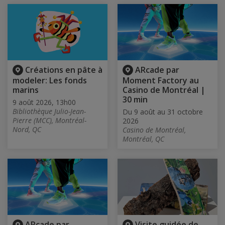
Créations en pâte à
ARcade par
modeler: Les fonds
Moment Factory au
marins
Casino de Montréal |
30 min
9 août 2026, 13h00
Bibliothèque Julio-Jean-
Du 9 août au 31 octobre
Pierre (MCC), Montréal-
2026
Nord, QC
Casino de Montréal,
Montréal, QC
ARcade par
Visite guidée de