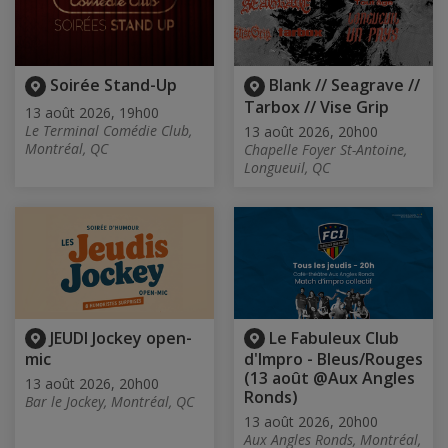
Soirée Stand-Up
Blank // Seagrave //
Tarbox // Vise Grip
13 août 2026, 19h00
Le Terminal Comédie Club,
13 août 2026, 20h00
Montréal, QC
Chapelle Foyer St-Antoine,
Longueuil, QC
JEUDI Jockey open-
Le Fabuleux Club
mic
d'Impro - Bleus/Rouges
(13 août @Aux Angles
13 août 2026, 20h00
Ronds)
Bar le Jockey, Montréal, QC
13 août 2026, 20h00
Aux Angles Ronds, Montréal,