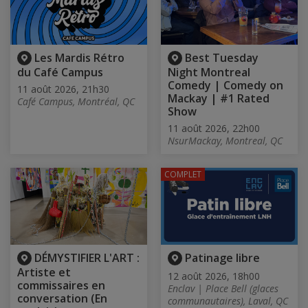
Les Mardis Rétro
Best Tuesday
du Café Campus
Night Montreal
Comedy | Comedy on
11 août 2026, 21h30
Mackay | #1 Rated
Café Campus, Montréal, QC
Show
11 août 2026, 22h00
NsurMackay, Montreal, QC
COMPLET
DÉMYSTIFIER L'ART :
Patinage libre
Artiste et
12 août 2026, 18h00
commissaires en
Enclav | Place Bell (glaces
conversation (En
communautaires), Laval, QC