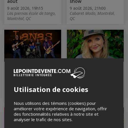
aout
show
9 août 2026, 19h15
9 août 2026, 21h00
Las piernas école de tango,
Cabaret Mado, Montréal,
Montréal, QC
QC
LANAS BAND
Mentorat
d'écriture pour ados
9 août 2026, 21h30
(12-17 ans)
Club Balattou, Montréal, QC
10 août 2026, 16h00
Utilisation de cookies
Bibliothèque Yves Ryan,
Montréal Nord, QC
Nous utilisons des témoins (cookies) pour
améliorer votre expérience de navigation, offrir
COMPLET
des fonctionnalités relatives à notre site et
analyser le trafic de nos sites.