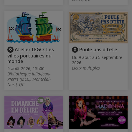
Atelier LEGO: Les
Poule pas d'tête
villes portuaires du
Du 9 août au 5 septembre
monde
2026
Lieux multiples
9 août 2026, 15h00
Bibliothèque Julio-Jean-
Pierre (MCC), Montréal-
Nord, QC