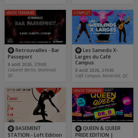
VENTE TERMINÉE
COMPLET
Retrouvailles - Bar
Les Samedis X-
Passeport
Larges du Café
Campus
8 août 2026, 21h00
Cabaret Berlin, Montreal,
8 août 2026, 21h30
QC
Café Campus, Montréal, QC
VENTE TERMINÉE
BASEMENT
QUEEN & QUEER
STATION - Loft Edition
PRIDE EDITION |