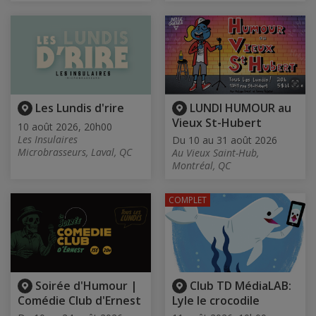
Les Lundis d'rire
LUNDI HUMOUR au
Vieux St-Hubert
10 août 2026, 20h00
Les Insulaires
Du 10 au 31 août 2026
Microbrasseurs, Laval, QC
Au Vieux Saint-Hub,
Montréal, QC
COMPLET
Soirée d'Humour |
Club TD MédiaLAB:
Comédie Club d'Ernest
Lyle le crocodile