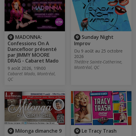
MADONNA:
Sunday Night
Confessions On A
Improv
Dancefloor présenté
Du 9 août au 25 octobre
par JIMMY MOORE
2026
DRAG - Cabaret Mado
Théâtre Sainte-Catherine,
Montréal, QC
9 août 2026, 19h00
Cabaret Mado, Montréal,
QC
Milonga dimanche 9
Le Tracy Trash