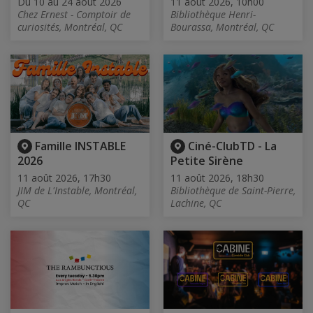
Du 10 au 24 août 2026
11 août 2026, 10h00
Chez Ernest - Comptoir de
Bibliothèque Henri-
curiosités, Montréal, QC
Bourassa, Montréal, QC
Famille INSTABLE
Ciné-ClubTD - La
2026
Petite Sirène
11 août 2026, 17h30
11 août 2026, 18h30
JIM de L'Instable, Montréal,
Bibliothèque de Saint-Pierre,
QC
Lachine, QC