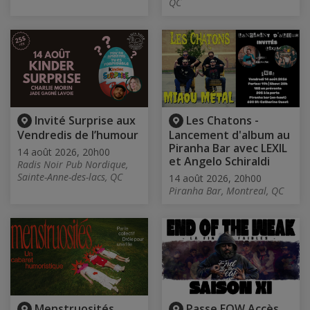
QC
Invité Surprise aux
Les Chatons -
Vendredis de l’humour
Lancement d'album au
Piranha Bar avec LEXIL
14 août 2026, 20h00
et Angelo Schiraldi
Radis Noir Pub Nordique,
Sainte-Anne-des-lacs, QC
14 août 2026, 20h00
Piranha Bar, Montreal, QC
Menstruosités
Passe EOW Accès