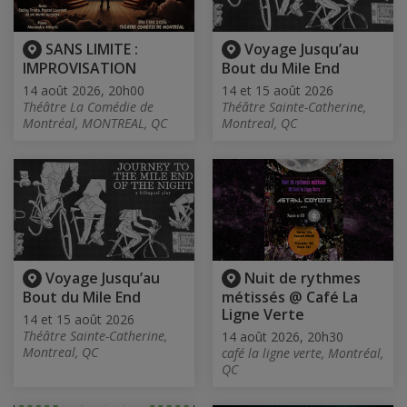
SANS LIMITE :
Voyage Jusqu’au
IMPROVISATION
Bout du Mile End
14 août 2026, 20h00
14 et 15 août 2026
Théâtre La Comédie de
Théâtre Sainte-Catherine,
Montréal, MONTREAL, QC
Montreal, QC
Voyage Jusqu’au
Nuit de rythmes
Bout du Mile End
métissés @ Café La
Ligne Verte
14 et 15 août 2026
Théâtre Sainte-Catherine,
14 août 2026, 20h30
Montreal, QC
café la ligne verte, Montréal,
QC