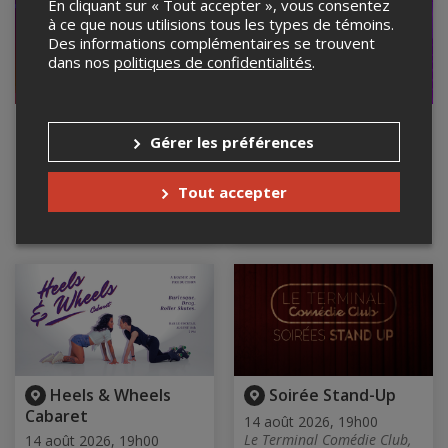
En cliquant sur « Tout accepter », vous consentez
à ce que nous utilisions tous les types de témoins.
Des informations complémentaires se trouvent
dans nos
politiques de confidentialités
.
Un peu d'art ne
LA BOOM: piste de
Gérer les préférences
tuera personne -
danse pour les
Samantha Bérubé
couche-tôt - Café
Campus
14 août 2026, 17h30
Tout accepter
JIM de L'Instable, Montréal,
14 août 2026, 18h00
QC
Café Campus, Montréal, QC
Heels & Wheels
Soirée Stand-Up
Cabaret
14 août 2026, 19h00
Le Terminal Comédie Club,
14 août 2026, 19h00