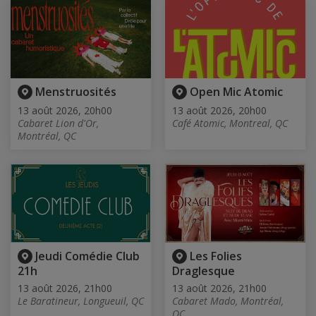
Menstruosités
Open Mic Atomic
13 août 2026, 20h00
13 août 2026, 20h00
Cabaret Lion d'Or,
Café Atomic, Montreal, QC
Montréal, QC
Jeudi Comédie Club
Les Folies
21h
Draglesque
13 août 2026, 21h00
13 août 2026, 21h00
Le Baratineur, Longueuil, QC
Cabaret Mado, Montréal,
QC