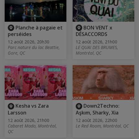
Planche à pagaie et
BON VENT x
perséides
DÉSACCORDS
12 août 2026, 20h30
12 août 2026, 21h00
Parc nature du lac Beattie,
LE QUAI DES BRUMES,
Gore, QC
Montréal, QC
Kesha vs Zara
Down2Techno:
Larsson
Aşkım, Sharky, Xia
12 août 2026, 21h00
12 août 2026, 22h00
Cabaret Mado, Montréal,
Le Red Room, Montréal, QC
QC