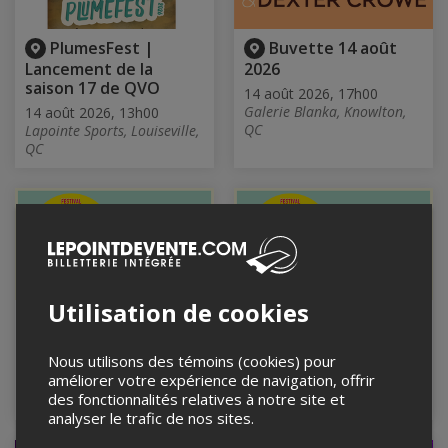
PlumesFest |
Buvette 14 août
Lancement de la
2026
saison 17 de QVO
14 août 2026, 17h00
Galerie Blanka, Knowlton,
14 août 2026, 13h00
QC
Lapointe Sports, Louiseville,
QC
Utilisation de cookies
SUPERFOLK 2026 - 2
VENDREDI
JOURS
SUPERFOLK 2026
Nous utilisons des témoins (cookies) pour
14 et 15 août 2026
14 août 2026
améliorer votre expérience de navigation, offrir
Parc Basler, Morin-Heights,
Parc Basler, Morin-Heights,
des fonctionnalités relatives à notre site et
QC
QC
analyser le trafic de nos sites.