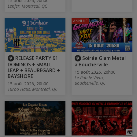
15 août 2026, 20h00
Lenfer, Montreal, QC
ANNULÉ
RELEASE PARTY 91
Soirée Glam Metal
DOMINOS + SMALL
a Boucherville
LEAP + BEAUREGARD +
15 août 2026, 20h00
BAYSHORE
Le Pub le Vieux,
Boucherville, QC
15 août 2026, 20h00
Turbo Haüs, Montreal, QC