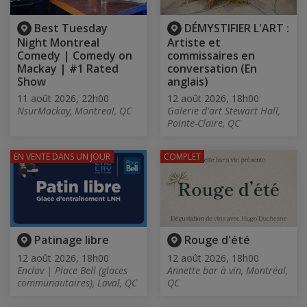
Best Tuesday
DÉMYSTIFIER L'ART :
Night Montreal
Artiste et
Comedy | Comedy on
commissaires en
Mackay | #1 Rated
conversation (En
Show
anglais)
11 août 2026, 22h00
12 août 2026, 18h00
NsurMackay, Montreal, QC
Galerie d'art Stewart Hall,
Pointe-Claire, QC
EN VENTE
DANS UN JOUR
COMPLET
Patinage libre
Rouge d'été
12 août 2026, 18h00
12 août 2026, 18h00
Enclav | Place Bell (glaces
Annette bar à vin, Montréal,
communautaires), Laval, QC
QC