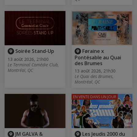
Soirée Stand-Up
Føraine x
Pontésable au Quai
13 août 2026, 21h00
des Brumes
Le Terminal Comédie Club,
Montréal, QC
13 août 2026, 21h30
Le Quai des Brumes,
Montréal, QC
EN VENTE
DANS UN JOUR
JM GALVA &
Les Jeudis 2000 du