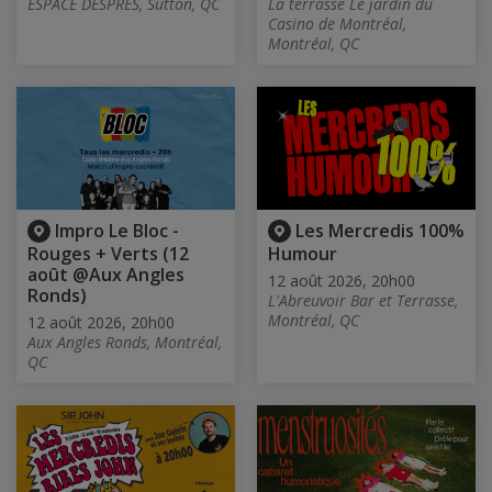
ESPACE DESPRES, Sutton, QC
La terrasse Le jardin du
Casino de Montréal,
Montréal, QC
Impro Le Bloc -
Les Mercredis 100%
Rouges + Verts (12
Humour
août @Aux Angles
12 août 2026, 20h00
Ronds)
L'Abreuvoir Bar et Terrasse,
Montréal, QC
12 août 2026, 20h00
Aux Angles Ronds, Montréal,
QC