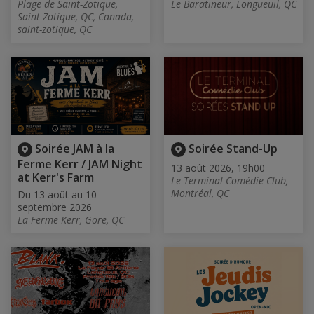
Plage de Saint-Zotique,
Le Baratineur, Longueuil, QC
Saint-Zotique, QC, Canada,
saint-zotique, QC
Soirée JAM à la
Soirée Stand-Up
Ferme Kerr / JAM Night
13 août 2026, 19h00
at Kerr's Farm
Le Terminal Comédie Club,
Montréal, QC
Du 13 août au 10
septembre 2026
La Ferme Kerr, Gore, QC