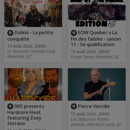
Dolino - La petite
EOW Quebec x La
conquête
Fin des faibles - saison
11 - 5e qualification
15 août 2026, 20h00
Le Terminal Comédie Club,
15 août 2026, 20h00
Montréal, QC
Projet Tyxna, Montréal, QC
IWS presents
Pierre Verville
Hardcore Heat
15 août 2026, 20h00
featuring Zoey
Les Diffusions Pointe-
Serrano
Valaine, Otterburn park, QC