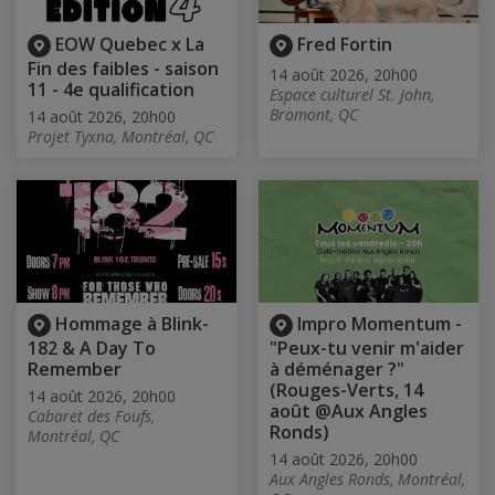
EOW Quebec x La
Fred Fortin
Fin des faibles - saison
14 août 2026, 20h00
11 - 4e qualification
Espace culturel St. John,
Bromont, QC
14 août 2026, 20h00
Projet Tyxna, Montréal, QC
Hommage à Blink-
Impro Momentum -
182 & A Day To
"Peux-tu venir m'aider
Remember
à déménager ?"
(Rouges-Verts, 14
14 août 2026, 20h00
août @Aux Angles
Cabaret des Foufs,
Ronds)
Montréal, QC
14 août 2026, 20h00
Aux Angles Ronds, Montréal,