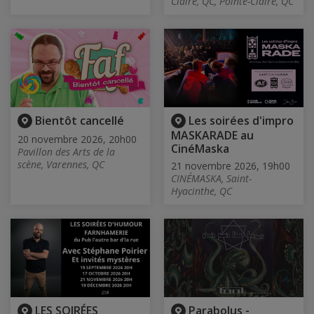
Claire, QC, Pointe-Claire, QC
Bientôt cancellé
Les soirées d'impro
MASKARADE au
20 novembre 2026, 20h00
CinéMaska
Pavillon des Arts de la
scène, Varennes, QC
21 novembre 2026, 19h00
CINÉMASKA, Saint-
Hyacinthe, QC
LES SOIRÉES
Parabolus -