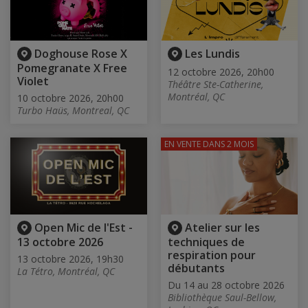
Doghouse Rose X
Les Lundis
Pomegranate X Free
12 octobre 2026, 20h00
Violet
Théâtre Ste-Catherine,
Montréal, QC
10 octobre 2026, 20h00
Turbo Haüs, Montreal, QC
EN VENTE
DANS 2 MOIS
Open Mic de l'Est -
Atelier sur les
13 octobre 2026
techniques de
respiration pour
13 octobre 2026, 19h30
débutants
La Tétro, Montréal, QC
Du 14 au 28 octobre 2026
Bibliothèque Saul-Bellow,