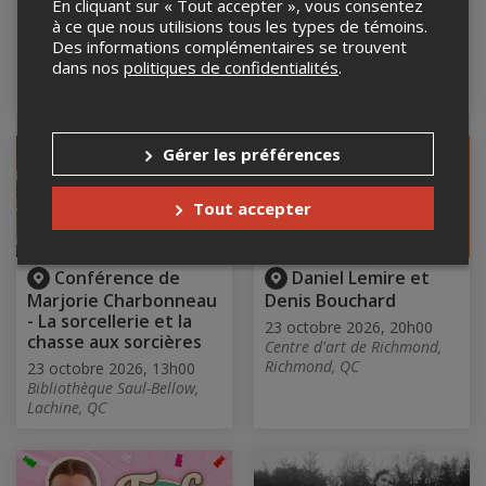
Caroline Planté
MEILLEURE AMIE JOSEE
En cliquant sur « Tout accepter », vous consentez
BOUDREAULT
à ce que nous utilisions tous les types de témoins.
22 octobre 2026, 19h30
Des informations complémentaires se trouvent
Maison de la culture de
22 octobre 2026, 19h30
dans nos
politiques de confidentialités
.
Rosemont–La Petite-Patrie,
Centre d'art de Richmond,
Montréal, QC
Richmond, QC
EN VENTE
DANS 2 MOIS
NOUVELLE DATE
Gérer les préférences
Tout accepter
Conférence de
Daniel Lemire et
Marjorie Charbonneau
Denis Bouchard
- La sorcellerie et la
23 octobre 2026, 20h00
chasse aux sorcières
Centre d'art de Richmond,
Richmond, QC
23 octobre 2026, 13h00
Bibliothèque Saul-Bellow,
Lachine, QC