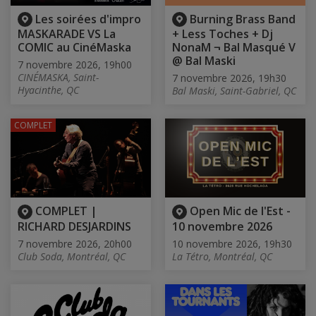
Les soirées d'impro
Burning Brass Band
MASKARADE VS La
+ Less Toches + Dj
COMIC au CinéMaska
NonaM ¬ Bal Masqué V
@ Bal Maski
7 novembre 2026, 19h00
CINÉMASKA, Saint-
7 novembre 2026, 19h30
Hyacinthe, QC
Bal Maski, Saint-Gabriel, QC
COMPLET
COMPLET |
Open Mic de l'Est -
RICHARD DESJARDINS
10 novembre 2026
7 novembre 2026, 20h00
10 novembre 2026, 19h30
Club Soda, Montréal, QC
La Tétro, Montréal, QC