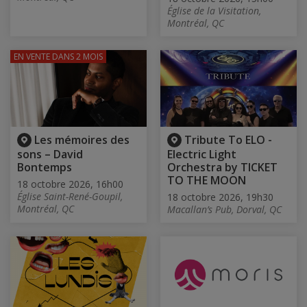
Église de la Visitation,
Montréal, QC
EN VENTE
DANS 2 MOIS
Les mémoires des
Tribute To ELO -
sons – David
Electric Light
Bontemps
Orchestra by TICKET
TO THE MOON
18 octobre 2026, 16h00
Église Saint-René-Goupil,
18 octobre 2026, 19h30
Montréal, QC
Macallan’s Pub, Dorval, QC