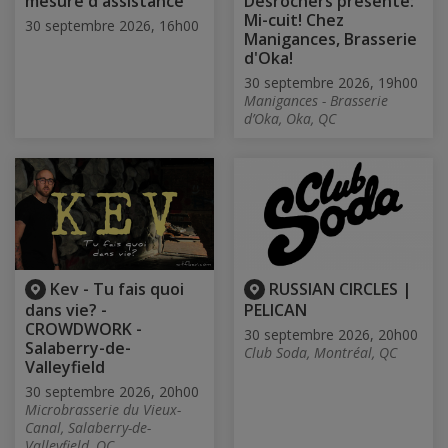
mesure d'assistance
Desrochers présente:
Mi-cuit! Chez
30 septembre 2026, 16h00
Manigances, Brasserie
d'Oka!
30 septembre 2026, 19h00
Manigances - Brasserie
d’Oka, Oka, QC
Kev - Tu fais quoi
RUSSIAN CIRCLES |
dans vie? -
PELICAN
CROWDWORK -
30 septembre 2026, 20h00
Salaberry-de-
Club Soda, Montréal, QC
Valleyfield
30 septembre 2026, 20h00
Microbrasserie du Vieux-
Canal, Salaberry-de-
Valleyfield, QC