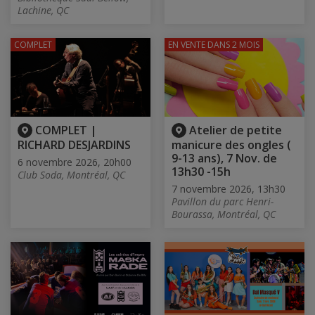
Lachine, QC
COMPLET
EN VENTE
DANS 2 MOIS
COMPLET |
Atelier de petite
RICHARD DESJARDINS
manicure des ongles (
9-13 ans), 7 Nov. de
6 novembre 2026, 20h00
13h30 -15h
Club Soda, Montréal, QC
7 novembre 2026, 13h30
Pavillon du parc Henri-
Bourassa, Montréal, QC