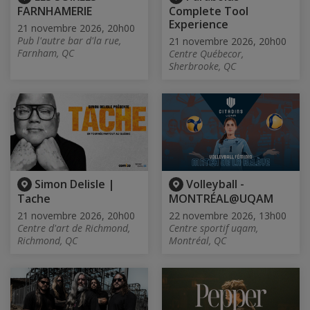
FARNHAMERIE
Complete Tool
Experience
21 novembre 2026, 20h00
Pub l'autre bar d'la rue,
21 novembre 2026, 20h00
Farnham, QC
Centre Québecor,
Sherbrooke, QC
Simon Delisle |
Volleyball -
Tache
MONTRÉAL@UQAM
21 novembre 2026, 20h00
22 novembre 2026, 13h00
Centre d'art de Richmond,
Centre sportif uqam,
Richmond, QC
Montréal, QC