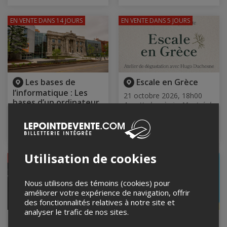
EN VENTE
DANS 14 JOURS
EN VENTE
DANS 5 JOURS
Les bases de
Escale en Grèce
l’informatique : Les
21 octobre 2026, 18h00
bases d’un ordinateur
Annette bar à vin, Montréal,
QC
21 octobre 2026, 16h00
Bibliothèque Maisonneuve,
Montréal, QC
Utilisation de cookies
EN VENTE
DANS 2 MOIS
Nous utilisons des témoins (cookies) pour
améliorer votre expérience de navigation, offrir
des fonctionnalités relatives à notre site et
analyser le trafic de nos sites.
Les roses de Lorca -
RICHMOND SOIS TA