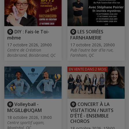
DIY : Fais-le Toi-
LES SOIRÉES
même
FARNHAMERIE
17 octobre 2026, 20h00
17 octobre 2026, 20h00
Centre de Création
Pub l'autre bar d'la rue,
Boisbriand, Boisbriand, QC
Farnham, QC
EN VENTE
DANS 2 MOIS
Volleyball -
CONCERT À LA
MCGILL@UQAM
VISITATION / NUITS
D'ÉTÉ - ENSEMBLE
18 octobre 2026, 13h00
CHOROS
Centre sportif uqam,
Montréal, QC
18 octobre 2026, 15h00