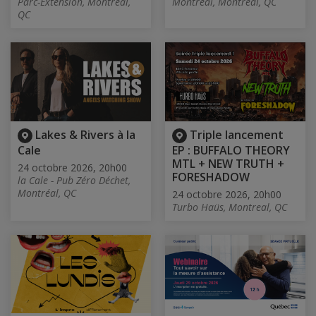
Parc-Extension, Montréal,
Montréal, Montréal, QC
QC
Lakes & Rivers à la
Triple lancement
Cale
EP : BUFFALO THEORY
MTL + NEW TRUTH +
24 octobre 2026, 20h00
FORESHADOW
la Cale - Pub Zéro Déchet,
Montréal, QC
24 octobre 2026, 20h00
Turbo Haüs, Montreal, QC