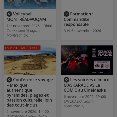
Volleyball -
Formation :
MONTRÉAL@UQAM
Commandite
responsable
1er novembre 2026, 13h00
Centre sportif uqam,
3 et 5 novembre 2026
Montréal, QC
EN VENTE
DANS 3 MOIS
Conférence voyage
Les soirées d'impro
– Mexique
MASKARADE VS La
authentique :
COMIC au CinéMaska
pyramides, plages et
6 novembre 2026, 19h00
passion culturelle, loin
CINÉMASKA, Saint-
des tout-inclus
Hyacinthe, QC
6 novembre 2026, 14h00
Bibliothèque Saul-Bellow,