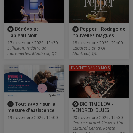
Bénévolat -
Pepper - Rodage de
Tableau Noir
nouvelles blagues
17 novembre 2026, 19h30
18 novembre 2026, 20h00
L'illusion, Théâtre de
Cabaret Lion d'Or,
marionettes, Montréal, QC
Montréal, QC
EN VENTE
DANS 3 MOIS
Tout savoir sur la
BIG TIME LEW -
mesure d'assistance
VENDREDI BLUES
19 novembre 2026, 12h00
20 novembre 2026, 19h30
Centre culturel Stewart Hall
Cultural Centre, Pointe-