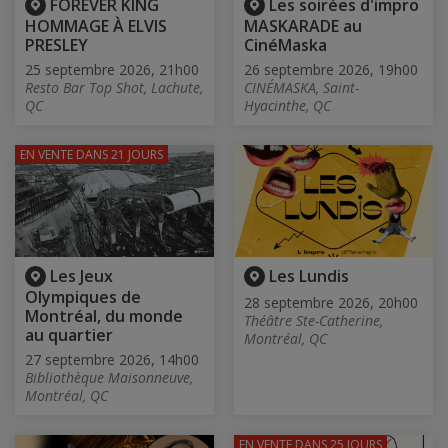
FOREVER KING
Les soirées d'impro
HOMMAGE À ELVIS
MASKARADE au
PRESLEY
CinéMaska
25 septembre 2026, 21h00
26 septembre 2026, 19h00
Resto Bar Top Shot, Lachute,
CINÉMASKA, Saint-
QC
Hyacinthe, QC
EN VENTE
DANS 21 JOURS
Les Jeux
Les Lundis
Olympiques de
28 septembre 2026, 20h00
Montréal, du monde
Théâtre Ste-Catherine,
au quartier
Montréal, QC
27 septembre 2026, 14h00
Bibliothèque Maisonneuve,
Montréal, QC
EN VENTE
DANS 25 JOURS