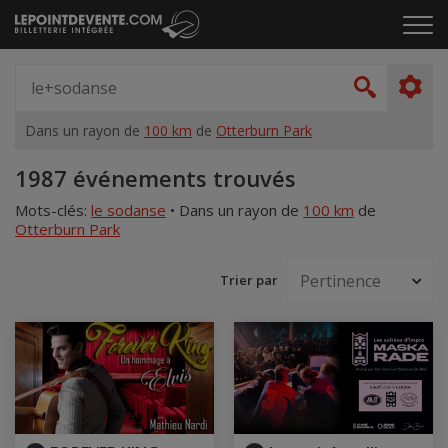
Passer
Cliq
au
pou
contenu
ouvr
Spectacle,
le
artiste,
Recher
men
lieu...
Dans un rayon de
100 km
de
Otterburn Park
Accueil
1987 événements trouvés
Mots-clés:
le sodanse
•
Dans un rayon de
100 km
de
Otterburn Park
Trier par