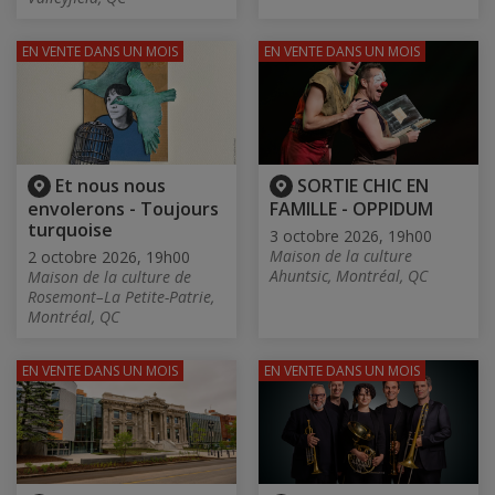
EN VENTE
DANS UN MOIS
EN VENTE
DANS UN MOIS
Et nous nous
SORTIE CHIC EN
envolerons - Toujours
FAMILLE - OPPIDUM
turquoise
3 octobre 2026, 19h00
Maison de la culture
2 octobre 2026, 19h00
Ahuntsic, Montréal, QC
Maison de la culture de
Rosemont–La Petite-Patrie,
Montréal, QC
EN VENTE
DANS UN MOIS
EN VENTE
DANS UN MOIS