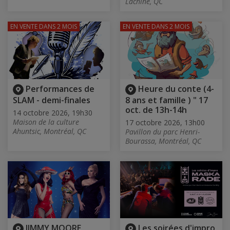
Lachine, QC
EN VENTE
DANS 2 MOIS
EN VENTE
DANS 2 MOIS
Performances de
Heure du conte (4-
SLAM - demi-finales
8 ans et famille ) " 17
oct. de 13h-14h
14 octobre 2026, 19h30
Maison de la culture
17 octobre 2026, 13h00
Ahuntsic, Montréal, QC
Pavillon du parc Henri-
Bourassa, Montréal, QC
JIMMY MOORE
Les soirées d'impro