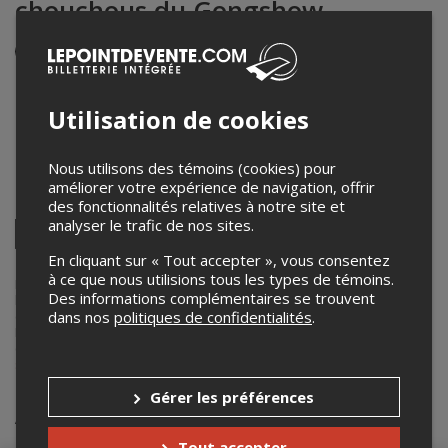
chouchous du Gongshow
Événement en personne
15 mai 2026
20h00 – 21h15 / Entrée: 19h00
Utilisation de cookies
KOOL Club
505 rue chénier
,
Granby
,
QC
,
Canada
Nous utilisons des témoins (cookies) pour
améliorer votre expérience de navigation, offrir
Partagez cet événement
des fonctionnalités relatives à notre site et
analyser le trafic de nos sites.
Twitter
Facebook
Linkedin
Pinterest
Envoyer
En cliquant sur « Tout accepter », vous consentez
par
à ce que nous utilisions tous les types de témoins.
courriel
Lepointdevente.com agit à titre de mandataire pour
Kool Club
dans
Des informations complémentaires se trouvent
le cadre de l’affichage en ligne et la vente de billets pour ses
dans nos
politiques de confidentialités
.
événements.
Pour plus d’information à propos de cet événement, veuillez
contacter l’organisateur de l’événement,
Kool Club
, à
spectacle@koolclub.ca
.
Gérer les préférences
Achat de billets
Tout accepter