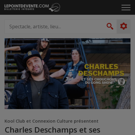
Passer
Cliq
au
pou
contenu
ouvr
Spectacle,
le
artiste,
Recher
men
lieu...
Kool Club et Connexion Culture présentent
Charles Deschamps et ses