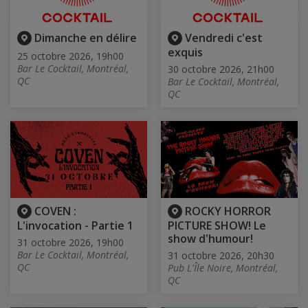
Dimanche en délire
Vendredi c'est
exquis
25 octobre 2026, 19h00
Bar Le Cocktail, Montréal,
30 octobre 2026, 21h00
QC
Bar Le Cocktail, Montréal,
QC
COVEN :
ROCKY HORROR
L'invocation - Partie 1
PICTURE SHOW! Le
show d'humour!
31 octobre 2026, 19h00
Bar Le Cocktail, Montréal,
31 octobre 2026, 20h30
QC
Pub L'Île Noire, Montréal,
QC