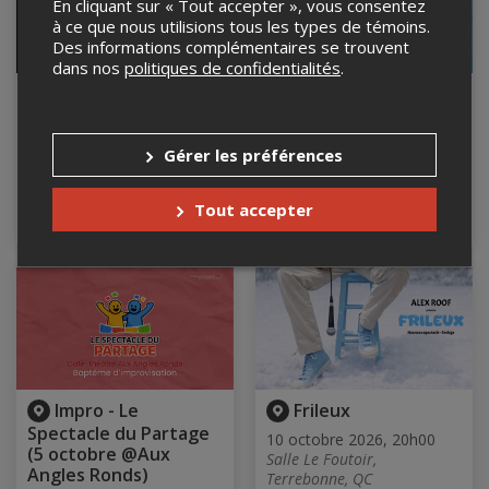
En cliquant sur « Tout accepter », vous consentez
à ce que nous utilisions tous les types de témoins.
Des informations complémentaires se trouvent
dans nos
politiques de confidentialités
.
Charles Pellerin en
Impro Le Bloc - La
rodage
Finale de Granit (30
septembre @Aux
26 septembre 2026, 20h00
Gérer les préférences
Angles Ronds)
Salle Le Foutoir,
Terrebonne, QC
30 septembre 2026, 20h00
Aux Angles Ronds, Montréal,
Tout accepter
QC
Impro - Le
Frileux
Spectacle du Partage
10 octobre 2026, 20h00
(5 octobre @Aux
Salle Le Foutoir,
Angles Ronds)
Terrebonne, QC