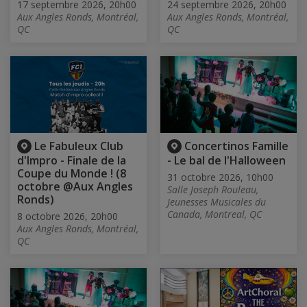
17 septembre 2026, 20h00
24 septembre 2026, 20h00
Aux Angles Ronds, Montréal,
Aux Angles Ronds, Montréal,
QC
QC
Le Fabuleux Club
Concertinos Famille
d'Impro - Finale de la
- Le bal de l'Halloween
Coupe du Monde ! (8
31 octobre 2026, 10h00
octobre @Aux Angles
Salle Joseph Rouleau,
Ronds)
Jeunesses Musicales du
Canada, Montreal, QC
8 octobre 2026, 20h00
Aux Angles Ronds, Montréal,
QC