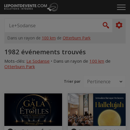
Passer
Cliq
au
pou
contenu
ouvr
Spectacle,
le
artiste,
Recher
men
lieu...
Dans un rayon de
100 km
de
Otterburn Park
Accueil
1982 événements trouvés
Mots-clés:
Le Sodanse
•
Dans un rayon de
100 km
de
Otterburn Park
Trier par