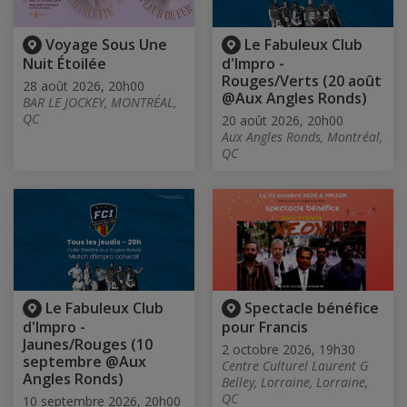
Voyage Sous Une
Le Fabuleux Club
Nuit Étoilée
d'Impro -
Rouges/Verts (20 août
28 août 2026, 20h00
@Aux Angles Ronds)
BAR LE JOCKEY, MONTRÉAL,
QC
20 août 2026, 20h00
Aux Angles Ronds, Montréal,
QC
Le Fabuleux Club
Spectacle bénéfice
d'Impro -
pour Francis
Jaunes/Rouges (10
2 octobre 2026, 19h30
septembre @Aux
Centre Culturel Laurent G
Angles Ronds)
Belley, Lorraine, Lorraine,
QC
10 septembre 2026, 20h00