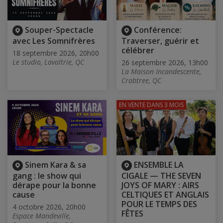
Souper-Spectacle
Conférence:
avec Les Somnifrères
Traverser, guérir et
célébrer
18 septembre 2026, 20h00
Le studio, Lavaltrie, QC
26 septembre 2026, 13h00
La Maison Incandescente,
Crabtree, QC
EN VENTE
DANS 3 MOIS
Sinem Kara & sa
ENSEMBLE LA
gang : le show qui
CIGALE — THE SEVEN
dérape pour la bonne
JOYS OF MARY : AIRS
cause
CELTIQUES ET ANGLAIS
POUR LE TEMPS DES
4 octobre 2026, 20h00
FÊTES
Espace Mandeville,