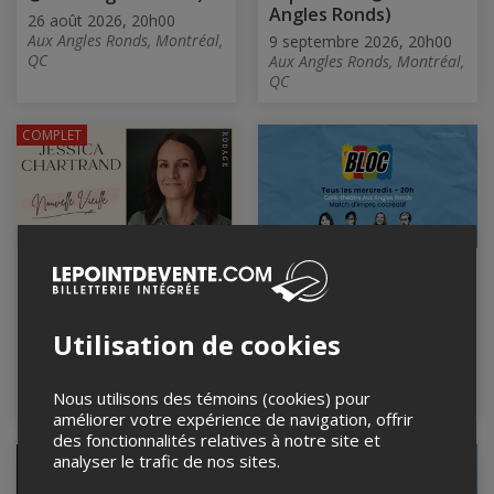
Angles Ronds)
26 août 2026, 20h00
Aux Angles Ronds, Montréal,
9 septembre 2026, 20h00
QC
Aux Angles Ronds, Montréal,
QC
COMPLET
Nouvelle vieille
Impro Le Bloc -
Demi-finale #2 (16
10 septembre 2026, 20h00
septembre @Aux
Salle Le Foutoir,
Angles Ronds)
Utilisation de cookies
Terrebonne, QC
16 septembre 2026, 20h00
Aux Angles Ronds, Montréal,
Nous utilisons des témoins (cookies) pour
QC
améliorer votre expérience de navigation, offrir
des fonctionnalités relatives à notre site et
analyser le trafic de nos sites.