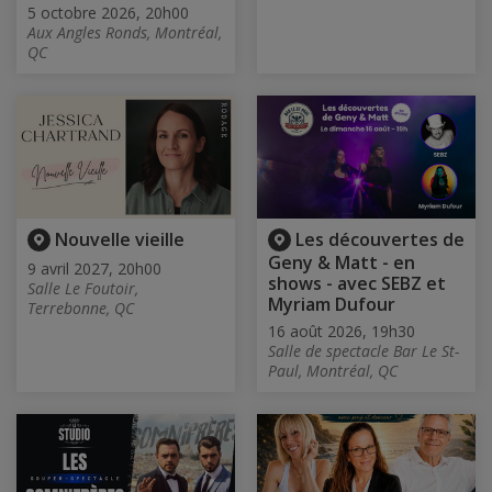
5 octobre 2026, 20h00
Aux Angles Ronds, Montréal,
QC
Nouvelle vieille
Les découvertes de
Geny & Matt - en
9 avril 2027, 20h00
shows - avec SEBZ et
Salle Le Foutoir,
Myriam Dufour
Terrebonne, QC
16 août 2026, 19h30
Salle de spectacle Bar Le St-
Paul, Montréal, QC