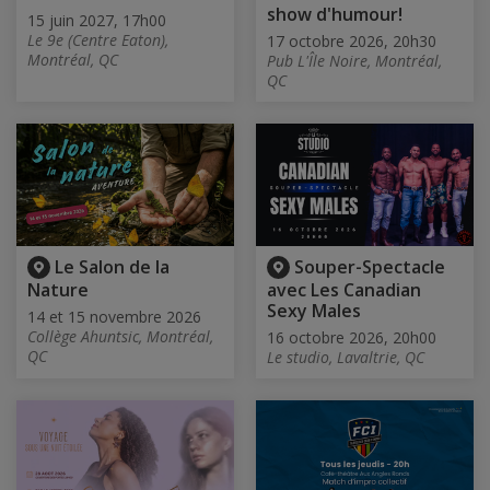
show d'humour!
15 juin 2027, 17h00
Le 9e (Centre Eaton),
17 octobre 2026, 20h30
Montréal, QC
Pub L'Île Noire, Montréal,
QC
Le Salon de la
Souper-Spectacle
Nature
avec Les Canadian
Sexy Males
14 et 15 novembre 2026
Collège Ahuntsic, Montréal,
16 octobre 2026, 20h00
QC
Le studio, Lavaltrie, QC