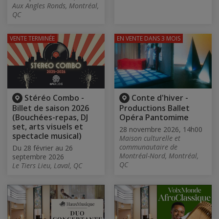
Aux Angles Ronds, Montréal,
QC
VENTE TERMINÉE
EN VENTE
DANS 3 MOIS
Stéréo Combo -
Conte d'hiver -
Billet de saison 2026
Productions Ballet
(Bouchées-repas, DJ
Opéra Pantomime
set, arts visuels et
28 novembre 2026, 14h00
spectacle musical)
Maison culturelle et
communautaire de
Du 28 février au 26
Montréal-Nord, Montréal,
septembre 2026
QC
Le Tiers Lieu, Laval, QC