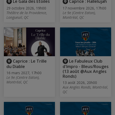
Le Gala des Étoiles
Caprice : Hallelujah
29 octobre 2026, 19h00
17 novembre 2026, 17h00
Théâtre de la Providence,
Le 9e (Centre Eaton),
Longueuil, QC
Montréal, QC
Caprice : Le Trille
Le Fabuleux Club
du Diable
d'Impro - Bleus/Rouges
(13 août @Aux Angles
16 mars 2027, 17h00
Ronds)
Le 9e (Centre Eaton),
Montréal, QC
13 août 2026, 20h00
Aux Angles Ronds, Montréal,
QC