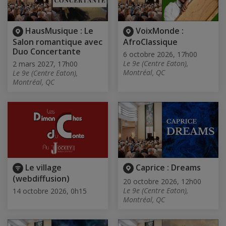
HausMusique : Le
VoixMonde :
Salon romantique avec
AfroClassique
Duo Concertante
6 octobre 2026, 17h00
Le 9e (Centre Eaton),
2 mars 2027, 17h00
Montréal, QC
Le 9e (Centre Eaton),
Montréal, QC
Le village
Caprice : Dreams
(webdiffusion)
20 octobre 2026, 12h00
Le 9e (Centre Eaton),
14 octobre 2026, 0h15
Montréal, QC