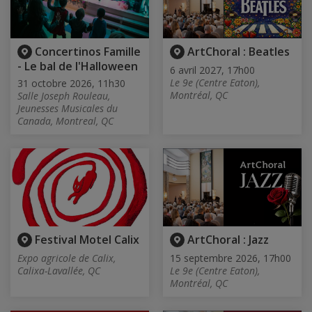
Concertinos Famille
ArtChoral : Beatles
- Le bal de l'Halloween
6 avril 2027, 17h00
Le 9e (Centre Eaton),
31 octobre 2026, 11h30
Montréal, QC
Salle Joseph Rouleau,
Jeunesses Musicales du
Canada, Montreal, QC
Festival Motel Calix
ArtChoral : Jazz
Expo agricole de Calix,
15 septembre 2026, 17h00
Calixa-Lavallée, QC
Le 9e (Centre Eaton),
Montréal, QC