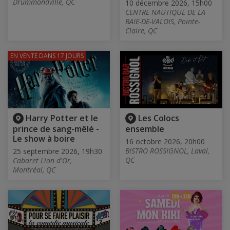
Drummondville, QC
10 décembre 2026, 15h00
CENTRE NAUTIQUE DE LA
BAIE-DE-VALOIS, Pointe-
Claire, QC
EN VENTE
DANS 17 JOURS
Harry Potter et le
Les Colocs
prince de sang-mêlé -
ensemble
Le show à boire
16 octobre 2026, 20h00
BISTRO ROSSIGNOL, Laval,
25 septembre 2026, 19h30
QC
Cabaret Lion d'Or,
Montréal, QC