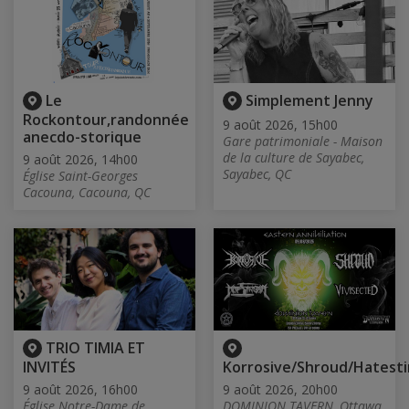
Le
Simplement Jenny
Rockontour,randonnée
9 août 2026, 15h00
anecdo-storique
Gare patrimoniale - Maison
de la culture de Sayabec,
9 août 2026, 14h00
Sayabec, QC
Église Saint-Georges
Cacouna, Cacouna, QC
TRIO TIMIA ET
INVITÉS
Korrosive/Shroud/Hatesti
9 août 2026, 16h00
9 août 2026, 20h00
Église Notre-Dame de
DOMINION TAVERN, Ottawa,