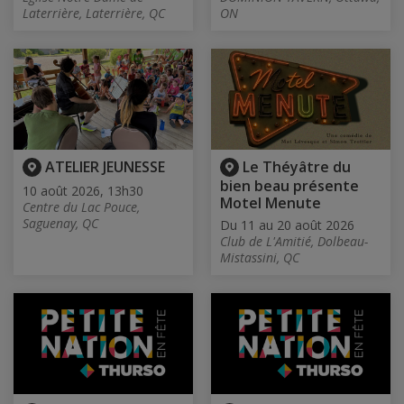
Laterrière, Laterrière, QC
ON
ATELIER JEUNESSE
Le Théyâtre du
bien beau présente
10 août 2026, 13h30
Motel Menute
Centre du Lac Pouce,
Saguenay, QC
Du 11 au 20 août 2026
Club de L'Amitié, Dolbeau-
Mistassini, QC