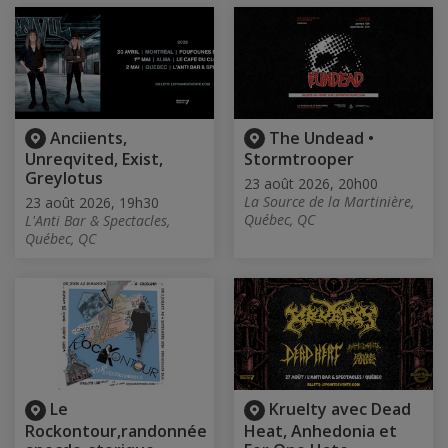
Anciients,
The Undead •
Unreqvited, Exist,
Stormtrooper
Greylotus
23 août 2026, 20h00
La Source de la Martinière,
23 août 2026, 19h30
Québec, QC
L'Anti Bar & Spectacles,
Québec, QC
Le
Kruelty avec Dead
Rockontour,randonnée
Heat, Anhedonia et