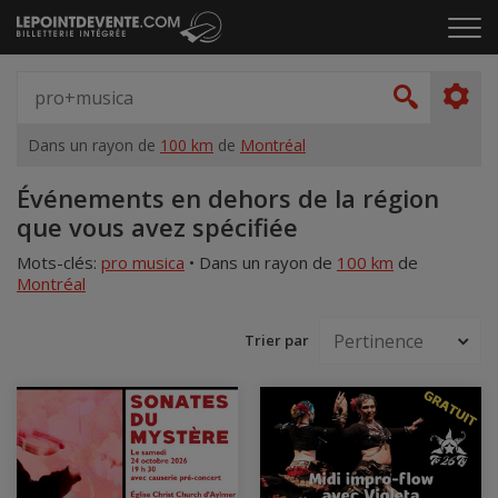
Passer
Cliq
au
pou
contenu
ouvr
Spectacle,
le
artiste,
Recher
men
lieu...
Dans un rayon de
100 km
de
Montréal
Accueil
Événements en dehors de la région
que vous avez spécifiée
Mots-clés:
pro musica
•
Dans un rayon de
100 km
de
Montréal
Trier par