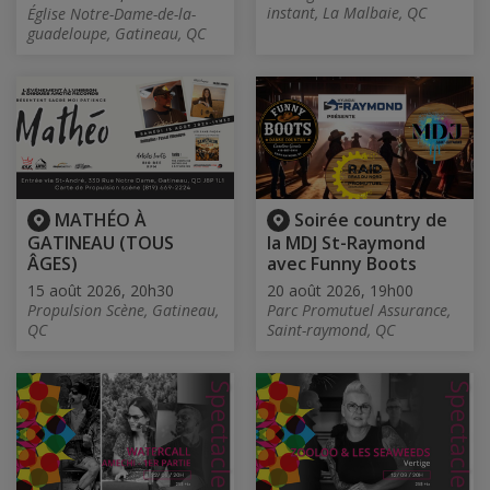
instant, La Malbaie, QC
Église Notre-Dame-de-la-
guadeloupe, Gatineau, QC
MATHÉO À
Soirée country de
GATINEAU (TOUS
la MDJ St-Raymond
ÂGES)
avec Funny Boots
15 août 2026, 20h30
20 août 2026, 19h00
Propulsion Scène, Gatineau,
Parc Promutuel Assurance,
QC
Saint-raymond, QC