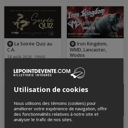
La Soirée Quiz au
Iron Kingdom,
C.A.
WMD, Lancaster,
Wodos
18 août 2026, 19h00
Courant Alternatif - Le C.A.,
18 août 2026, 19h30
Amos, QC
L'Anti Bar & Spectacles,
Québec, QC
Utilisation de cookies
Nous utilisons des témoins (cookies) pour
améliorer votre expérience de navigation, offrir
des fonctionnalités relatives à notre site et
analyser le trafic de nos sites.
Le
Place à mobilité
Rockontour,randonnée
réduite