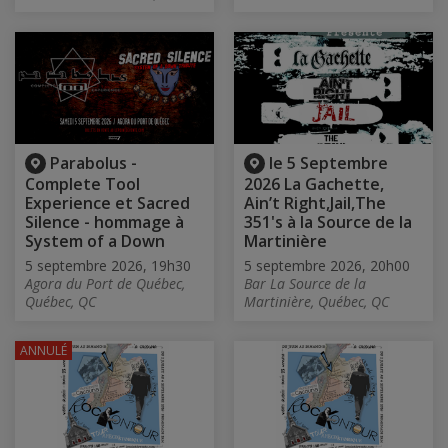
Parabolus -
le 5 Septembre
Complete Tool
2026 La Gachette,
Experience et Sacred
Ain’t Right,Jail,The
Silence - hommage à
351's à la Source de la
System of a Down
Martinière
5 septembre 2026, 19h30
5 septembre 2026, 20h00
Agora du Port de Québec,
Bar La Source de la
Québec, QC
Martinière, Québec, QC
ANNULÉ