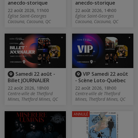
anecdo-storique
anecdo-storique
22 août 2026, 11h00
22 août 2026, 14h00
Église Saint-Georges
Église Saint-Georges
Cacouna, Cacouna, QC
Cacouna, Cacouna, QC
Samedi 22 août -
VIP Samedi 22 août
Billet JOURNALIER
- Scène Loto-Québec
22 août 2026, 18h00
22 août 2026, 18h00
Centre-ville de Thetford
Centre-ville de Thetford
Mines, Thetford Mines, QC
Mines, Thetford Mines, QC
ANNULÉ