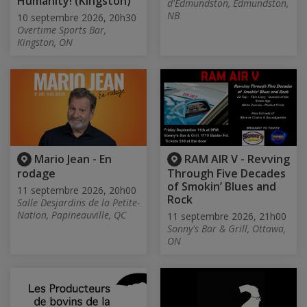
Humanity! (Kingston)
d'Edmundston, Edmundston,
NB
10 septembre 2026, 20h30
Overtime Sports Bar,
Kingston, ON
Mario Jean - En
RAM AIR V - Revving
rodage
Through Five Decades
of Smokin’ Blues and
11 septembre 2026, 20h00
Rock
Salle Desjardins de la Petite-
Nation, Papineauville, QC
11 septembre 2026, 21h00
Sonny's Bar & Grill, Ottawa,
ON