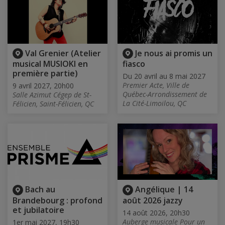
Val Grenier (Atelier
Je nous ai promis un
musical MUSIOKI en
fiasco
première partie)
Du 20 avril au 8 mai 2027
Premier Acte, Ville de
9 avril 2027, 20h00
Québec-Arrondissement de
Salle Azimut Cégep de St-
La Cité-Limoilou, QC
Félicien, Saint-Félicien, QC
Bach au
Angélique | 14
Brandebourg : profond
août 2026 jazzy
et jubilatoire
14 août 2026, 20h30
Auberge musicale Pour un
1er mai 2027, 19h30