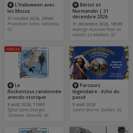
L'Halloween avec
Bériot et
les Mozus
Normandin | 31
décembre 2026
31 octobre 2026, 20h00
Propulsion Scène, Gatineau,
31 décembre 2026, 18h30
QC
Auberge musicale Pour un
instant, La Malbaie, QC
ANNULÉ
Le
Parcours
Rockontour,randonnée
légendaire : écho du
anecdo-storique
passé
9 août 2026, 11h00
9 août 2026
Église Saint-Georges
Centre Morrin, Québec, QC
Cacouna, Cacouna, QC