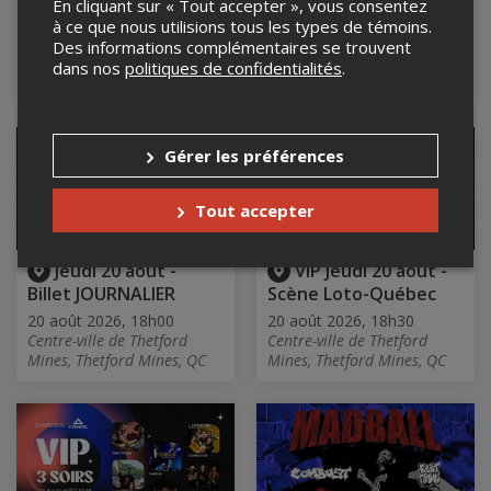
En cliquant sur « Tout accepter », vous consentez
anecdo-storique
20 août 2026, 17h30
à ce que nous utilisions tous les types de témoins.
Centre-ville de Thetford
20 août 2026, 14h00
Des informations complémentaires se trouvent
Mines, Thetford Mines, QC
Église Saint-Georges
dans nos
politiques de confidentialités
.
Cacouna, Cacouna, QC
Gérer les préférences
Tout accepter
Jeudi 20 août -
VIP Jeudi 20 août -
Billet JOURNALIER
Scène Loto-Québec
20 août 2026, 18h00
20 août 2026, 18h30
Centre-ville de Thetford
Centre-ville de Thetford
Mines, Thetford Mines, QC
Mines, Thetford Mines, QC