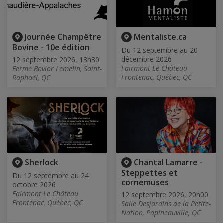
Journée Champêtre
Mentaliste.ca
Bovine - 10e édition
Du 12 septembre au 20
décembre 2026
12 septembre 2026, 13h30
Fairmont Le Château
Ferme Bovior Lemelin, Saint-
Frontenac, Québec, QC
Raphaël, QC
Sherlock
Chantal Lamarre -
Steppettes et
Du 12 septembre au 24
cornemuses
octobre 2026
Fairmont Le Château
12 septembre 2026, 20h00
Frontenac, Québec, QC
Salle Desjardins de la Petite-
Nation, Papineauville, QC