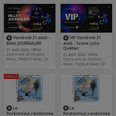
Vendredi 21 août -
VIP Vendredi 21
Billet JOURNALIER
août - Scène Loto-
Québec
21 août 2026, 18h00
Centre-ville de Thetford
21 août 2026, 18h00
Mines, Thetford Mines, QC
Centre-ville de Thetford
Mines, Thetford Mines, QC
ANNULÉ
Le
Le
Rockontour,randonnée
Rockontour,randonnée