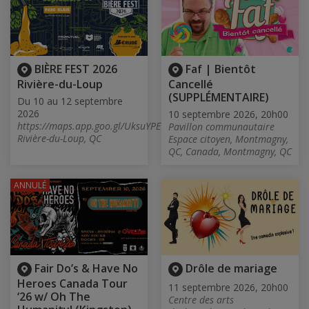
BIÈRE FEST 2026
Faf | Bientôt
Rivière-du-Loup
Cancellé
(SUPPLÉMENTAIRE)
Du 10 au 12 septembre
2026
10 septembre 2026, 20h00
https://maps.app.goo.gl/UksuYPE9SUJo2RYJ7,
Pavillon communautaire
Rivière-du-Loup, QC
Espace citoyen, Montmagny,
QC, Canada, Montmagny, QC
ANNULÉ
Fair Do’s & Have No
Drôle de mariage
Heroes Canada Tour
11 septembre 2026, 20h00
‘26 w/ Oh The
Centre des arts