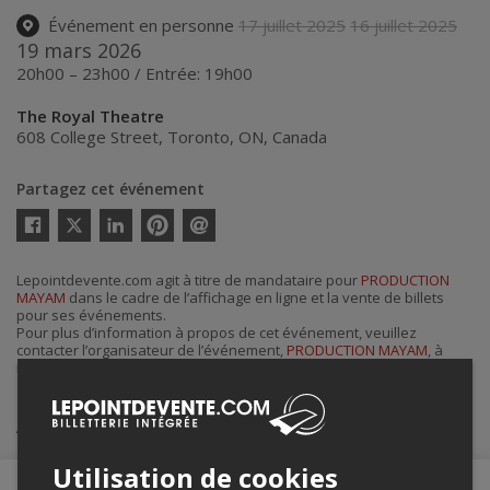
Événement en personne
17 juillet 2025
16 juillet 2025
19 mars 2026
20h00 – 23h00 / Entrée: 19h00
The Royal Theatre
608 College Street
,
Toronto
,
ON
,
Canada
Partagez cet événement
Twitter
Facebook
Linkedin
Pinterest
Envoyer
par
courriel
Lepointdevente.com agit à titre de mandataire pour
PRODUCTION
MAYAM
dans le cadre de l’affichage en ligne et la vente de billets
pour ses événements.
Pour plus d’information à propos de cet événement, veuillez
contacter l’organisateur de l’événement,
PRODUCTION MAYAM
, à
mayamproducciones@gmail.com
.
Achat de billets
Utilisation de cookies