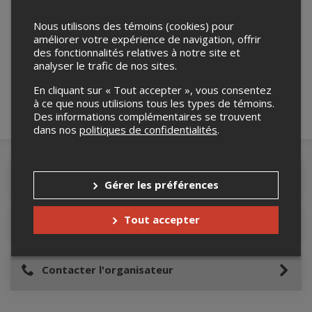
Nous utilisons des témoins (cookies) pour
Merci de confirmer que vous n'êtes pas un
améliorer votre expérience de navigation, offrir
robot ci-bas.
des fonctionnalités relatives à notre site et
analyser le trafic de nos sites.
En cliquant sur « Tout accepter », vous consentez
à ce que nous utilisions tous les types de témoins.
Des informations complémentaires se trouvent
dans nos
politiques de confidentialités
.
Détails de l'événement
Gérer les préférences
Tout accepter
Lieu de l'événement
Contacter l'organisateur