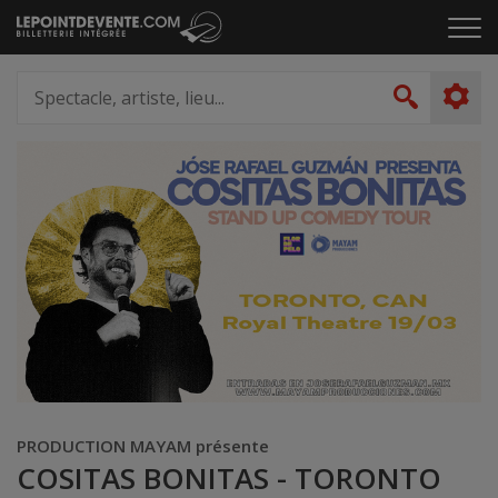
Passer
Cliq
au
pou
contenu
ouvr
Spectacle,
le
artiste,
Recher
men
lieu...
PRODUCTION MAYAM présente
COSITAS BONITAS - TORONTO