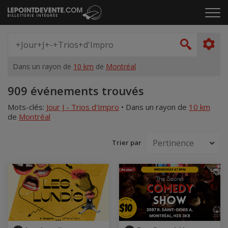
Passer
Cliq
au
pou
contenu
ouvr
Spectacle,
le
artiste,
Recher
men
lieu...
Dans un rayon de
10 km
de
Montréal
Accueil
909 événements trouvés
Mots-clés:
Jour J - Trios d'Impro
•
Dans un rayon de
10 km
de
Montréal
Trier par