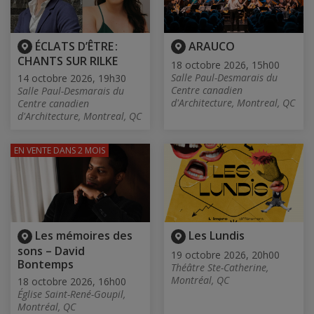
ÉCLATS D’ÊTRE :
ARAUCO
CHANTS SUR RILKE
18 octobre 2026, 15h00
Salle Paul-Desmarais du
14 octobre 2026, 19h30
Centre canadien
Salle Paul-Desmarais du
d'Architecture, Montreal, QC
Centre canadien
d'Architecture, Montreal, QC
EN VENTE
DANS 2 MOIS
Les mémoires des
Les Lundis
sons – David
19 octobre 2026, 20h00
Bontemps
Théâtre Ste-Catherine,
Montréal, QC
18 octobre 2026, 16h00
Église Saint-René-Goupil,
Montréal, QC