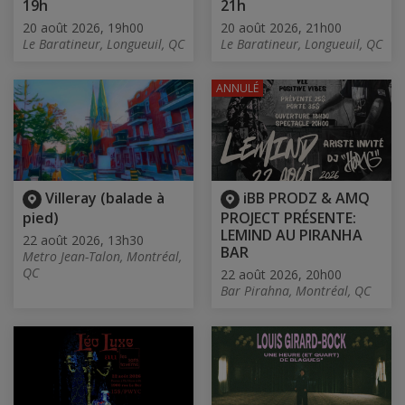
19h
21h
20 août 2026, 19h00
20 août 2026, 21h00
Le Baratineur, Longueuil, QC
Le Baratineur, Longueuil, QC
ANNULÉ
Villeray (balade à
iBB PRODZ & AMQ
pied)
PROJECT PRÉSENTE:
LEMIND AU PIRANHA
22 août 2026, 13h30
BAR
Metro Jean-Talon, Montréal,
QC
22 août 2026, 20h00
Bar Pirahna, Montréal, QC