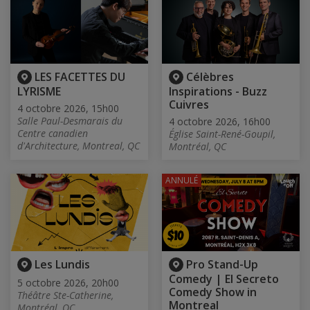
LES FACETTES DU
Célèbres
LYRISME
Inspirations - Buzz
Cuivres
4 octobre 2026, 15h00
Salle Paul-Desmarais du
4 octobre 2026, 16h00
Centre canadien
Église Saint-René-Goupil,
d'Architecture, Montreal, QC
Montréal, QC
ANNULÉ
Les Lundis
Pro Stand-Up
Comedy | El Secreto
5 octobre 2026, 20h00
Comedy Show in
Théâtre Ste-Catherine,
Montreal
Montréal, QC