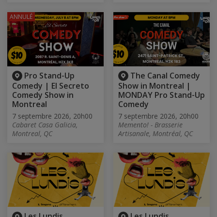
ANNULÉ
Pro Stand-Up
The Canal Comedy
Comedy | El Secreto
Show in Montreal |
Comedy Show in
MONDAY Pro Stand-Up
Montreal
Comedy
7 septembre 2026, 20h00
7 septembre 2026, 20h00
Cabaret Casa Galicia,
Memento! - Brasserie
Montreal, QC
Artisanale, Montréal, QC
Les Lundis
Les Lundis