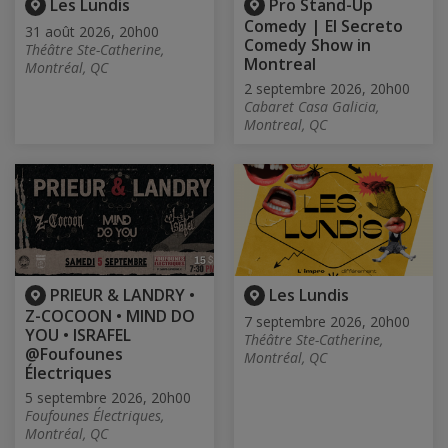
Les Lundis
Pro Stand-Up
Comedy | El Secreto
31 août 2026, 20h00
Comedy Show in
Théâtre Ste-Catherine,
Montreal
Montréal, QC
2 septembre 2026, 20h00
Cabaret Casa Galicia,
Montreal, QC
PRIEUR & LANDRY •
Les Lundis
Z-COCOON • MIND DO
7 septembre 2026, 20h00
YOU • ISRAFEL
Théâtre Ste-Catherine,
@Foufounes
Montréal, QC
Électriques
5 septembre 2026, 20h00
Foufounes Électriques,
Montréal, QC