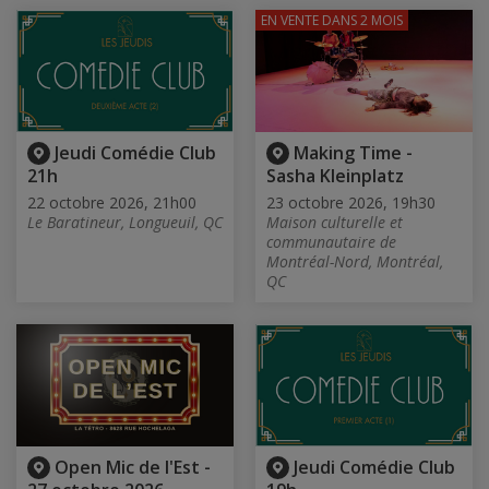
EN VENTE
DANS 2 MOIS
Jeudi Comédie Club
Making Time -
21h
Sasha Kleinplatz
22 octobre 2026, 21h00
23 octobre 2026, 19h30
Le Baratineur, Longueuil, QC
Maison culturelle et
communautaire de
Montréal-Nord, Montréal,
QC
Open Mic de l'Est -
Jeudi Comédie Club