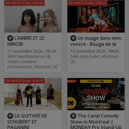
EN VENTE
DANS 3 MOIS
EN VENTE
DANS 3 MOIS
L’ARBRE ET LE
Un nuage dans mon
MIROIR
ventre - Bouge de là
11 novembre 2026, 19h30
13 novembre 2026, 19h00
Salle Paul-Desmarais du
Salle Jean-Eudes, Montréal,
Centre canadien
QC
d'Architecture, Montreal, QC
EN VENTE
DANS 4 MOIS
LA GUITARE DE
The Canal Comedy
SCHUBERT ET
Show in Montreal |
PAGANINI
MONDAY Pro Stand-Up