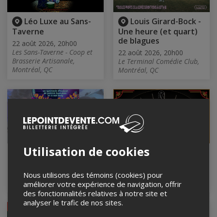
Léo Luxe au Sans-
Louis Girard-Bock -
Taverne
Une heure (et quart)
de blagues
22 août 2026, 20h00
Les Sans-Taverne - Coop et
22 août 2026, 20h00
Brasserie Artisanale,
Le Terminal Comédie Club,
Montréal, QC
Montréal, QC
Utilisation de cookies
Adulenfants
Mardi Open-Mack
24 août 2026, 20h00
25 août 2026, 19h00
café la ligne verte, Montréal,
Le Baratineur, Longueuil, QC
Nous utilisons des témoins (cookies) pour
QC
améliorer votre expérience de navigation, offrir
des fonctionnalités relatives à notre site et
analyser le trafic de nos sites.
ANNULÉ