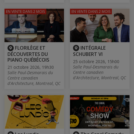
EN VENTE
DANS 2 MOIS
EN VENTE
DANS 2 MOIS
FLORILÈGE ET
INTÉGRALE
DÉCOUVERTES DU
SCHUBERT VI
PIANO QUÉBÉCOIS
25 octobre 2026, 15h00
Salle Paul-Desmarais du
21 octobre 2026, 19h30
Centre canadien
Salle Paul-Desmarais du
d'Architecture, Montreal, QC
Centre canadien
d'Architecture, Montreal, QC